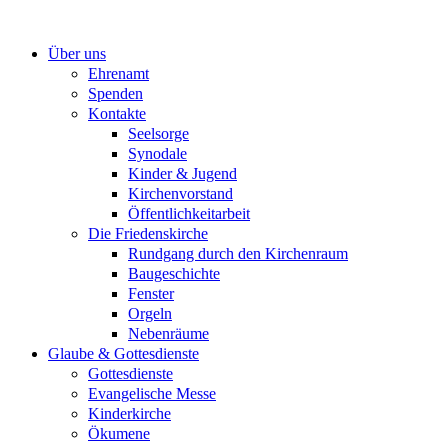
Zum
Inhalt
Über uns
springen
Ehrenamt
Spenden
Kontakte
Seelsorge
Synodale
Kinder & Jugend
Kirchenvorstand
Öffentlichkeitarbeit
Die Friedenskirche
Rundgang durch den Kirchenraum
Baugeschichte
Fenster
Orgeln
Nebenräume
Glaube & Gottesdienste
Gottesdienste
Evangelische Messe
Kinderkirche
Ökumene