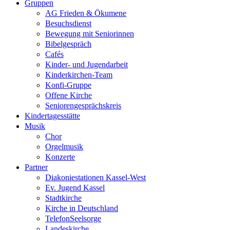
Gruppen
AG Frieden & Ökumene
Besuchsdienst
Bewegung mit Seniorinnen
Bibelgespräch
Cafés
Kinder- und Jugendarbeit
Kinderkirchen-Team
Konfi-Gruppe
Offene Kirche
Seniorengesprächskreis
Kindertagesstätte
Musik
Chor
Orgelmusik
Konzerte
Partner
Diakoniestationen Kassel-West
Ev. Jugend Kassel
Stadtkirche
Kirche in Deutschland
TelefonSeelsorge
Landeskirche