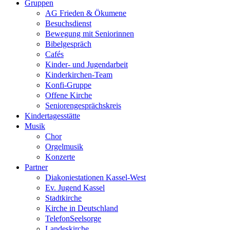
Gruppen
AG Frieden & Ökumene
Besuchsdienst
Bewegung mit Seniorinnen
Bibelgespräch
Cafés
Kinder- und Jugendarbeit
Kinderkirchen-Team
Konfi-Gruppe
Offene Kirche
Seniorengesprächskreis
Kindertagesstätte
Musik
Chor
Orgelmusik
Konzerte
Partner
Diakoniestationen Kassel-West
Ev. Jugend Kassel
Stadtkirche
Kirche in Deutschland
TelefonSeelsorge
Landeskirche