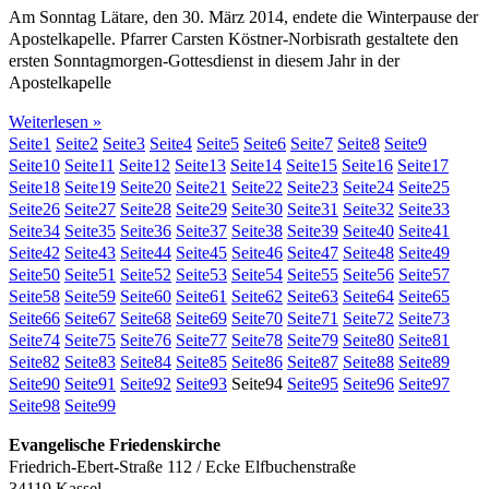
Am Sonntag Lätare, den 30. März 2014, endete die Winterpause der
Apostelkapelle. Pfarrer Carsten Köstner-Norbisrath gestaltete den
ersten Sonntagmorgen-Gottesdienst in diesem Jahr in der
Apostelkapelle
Weiterlesen »
Seite
1
Seite
2
Seite
3
Seite
4
Seite
5
Seite
6
Seite
7
Seite
8
Seite
9
Seite
10
Seite
11
Seite
12
Seite
13
Seite
14
Seite
15
Seite
16
Seite
17
Seite
18
Seite
19
Seite
20
Seite
21
Seite
22
Seite
23
Seite
24
Seite
25
Seite
26
Seite
27
Seite
28
Seite
29
Seite
30
Seite
31
Seite
32
Seite
33
Seite
34
Seite
35
Seite
36
Seite
37
Seite
38
Seite
39
Seite
40
Seite
41
Seite
42
Seite
43
Seite
44
Seite
45
Seite
46
Seite
47
Seite
48
Seite
49
Seite
50
Seite
51
Seite
52
Seite
53
Seite
54
Seite
55
Seite
56
Seite
57
Seite
58
Seite
59
Seite
60
Seite
61
Seite
62
Seite
63
Seite
64
Seite
65
Seite
66
Seite
67
Seite
68
Seite
69
Seite
70
Seite
71
Seite
72
Seite
73
Seite
74
Seite
75
Seite
76
Seite
77
Seite
78
Seite
79
Seite
80
Seite
81
Seite
82
Seite
83
Seite
84
Seite
85
Seite
86
Seite
87
Seite
88
Seite
89
Seite
90
Seite
91
Seite
92
Seite
93
Seite
94
Seite
95
Seite
96
Seite
97
Seite
98
Seite
99
Evangelische Friedenskirche
Friedrich-Ebert-Straße 112 / Ecke Elfbuchenstraße
34119 Kassel