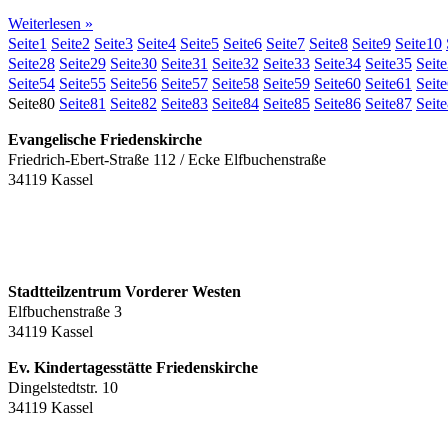
Weiterlesen »
Seite
1
Seite
2
Seite
3
Seite
4
Seite
5
Seite
6
Seite
7
Seite
8
Seite
9
Seite
10
Seite
28
Seite
29
Seite
30
Seite
31
Seite
32
Seite
33
Seite
34
Seite
35
Seite
Seite
54
Seite
55
Seite
56
Seite
57
Seite
58
Seite
59
Seite
60
Seite
61
Seite
Seite
80
Seite
81
Seite
82
Seite
83
Seite
84
Seite
85
Seite
86
Seite
87
Seite
Evangelische Friedenskirche
Friedrich-Ebert-Straße 112 / Ecke Elfbuchenstraße
34119 Kassel
Stadtteilzentrum Vorderer Westen
Elfbuchenstraße 3
34119 Kassel
Ev. Kindertagesstätte Friedenskirche
Dingelstedtstr. 10
34119 Kassel