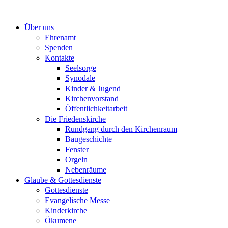
Zum
Inhalt
Über uns
springen
Ehrenamt
Spenden
Kontakte
Seelsorge
Synodale
Kinder & Jugend
Kirchenvorstand
Öffentlichkeitarbeit
Die Friedenskirche
Rundgang durch den Kirchenraum
Baugeschichte
Fenster
Orgeln
Nebenräume
Glaube & Gottesdienste
Gottesdienste
Evangelische Messe
Kinderkirche
Ökumene