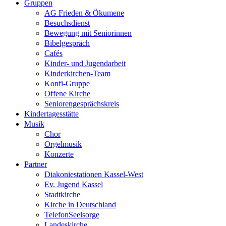
Gruppen
AG Frieden & Ökumene
Besuchsdienst
Bewegung mit Seniorinnen
Bibelgespräch
Cafés
Kinder- und Jugendarbeit
Kinderkirchen-Team
Konfi-Gruppe
Offene Kirche
Seniorengesprächskreis
Kindertagesstätte
Musik
Chor
Orgelmusik
Konzerte
Partner
Diakoniestationen Kassel-West
Ev. Jugend Kassel
Stadtkirche
Kirche in Deutschland
TelefonSeelsorge
Landeskirche