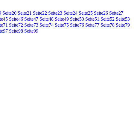
9
Seite
20
Seite
21
Seite
22
Seite
23
Seite
24
Seite
25
Seite
26
Seite
27
te
45
Seite
46
Seite
47
Seite
48
Seite
49
Seite
50
Seite
51
Seite
52
Seite
53
te
71
Seite
72
Seite
73
Seite
74
Seite
75
Seite
76
Seite
77
Seite
78
Seite
79
te
97
Seite
98
Seite
99