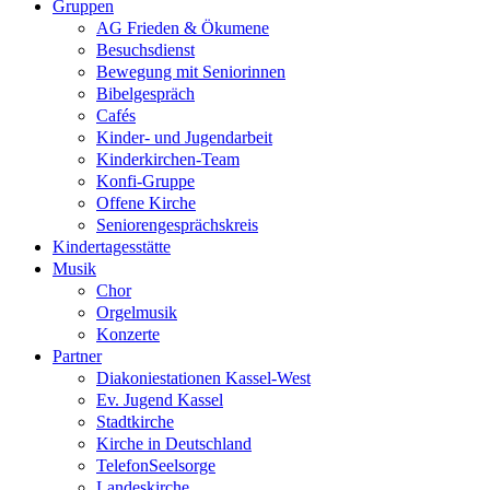
Gruppen
AG Frieden & Ökumene
Besuchsdienst
Bewegung mit Seniorinnen
Bibelgespräch
Cafés
Kinder- und Jugendarbeit
Kinderkirchen-Team
Konfi-Gruppe
Offene Kirche
Seniorengesprächskreis
Kindertagesstätte
Musik
Chor
Orgelmusik
Konzerte
Partner
Diakoniestationen Kassel-West
Ev. Jugend Kassel
Stadtkirche
Kirche in Deutschland
TelefonSeelsorge
Landeskirche