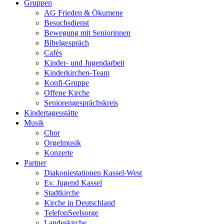
Gruppen
AG Frieden & Ökumene
Besuchsdienst
Bewegung mit Seniorinnen
Bibelgespräch
Cafés
Kinder- und Jugendarbeit
Kinderkirchen-Team
Konfi-Gruppe
Offene Kirche
Seniorengesprächskreis
Kindertagesstätte
Musik
Chor
Orgelmusik
Konzerte
Partner
Diakoniestationen Kassel-West
Ev. Jugend Kassel
Stadtkirche
Kirche in Deutschland
TelefonSeelsorge
Landeskirche