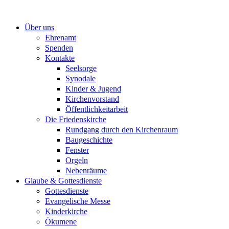
Zum
Inhalt
Über uns
springen
Ehrenamt
Spenden
Kontakte
Seelsorge
Synodale
Kinder & Jugend
Kirchenvorstand
Öffentlichkeitarbeit
Die Friedenskirche
Rundgang durch den Kirchenraum
Baugeschichte
Fenster
Orgeln
Nebenräume
Glaube & Gottesdienste
Gottesdienste
Evangelische Messe
Kinderkirche
Ökumene