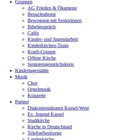
Gruppen
AG Frieden & Ökumene
Besuchsdienst
Bewegung mit Seniorinnen
Bibelgespräch
Cafés
Kinder- und Jugendarbeit
Kinderkirchen-Team
Konfi-Gruppe
Offene Kirche
Seniorengesprächskreis
Kindertagesstätte
Musik
Chor
Orgelmusik
Konzerte
Partner
Diakoniestationen Kassel-West
Ev. Jugend Kassel
Stadtkirche
Kirche in Deutschland
TelefonSeelsorge
Landeskirche