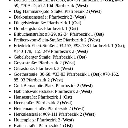
59, #70A-D, #72-104 Pfarrbezirk (
West
)
Dag-Hammarskjöld-Straße: Pfarrbezirk 2 (
West
)
Diakonissenstraße: Pfarrbezirk 2 (
West
)
Dingelstedtstraße: Pfarrbezirk 1 (
Ost
)
Dörnbergstraße: Pfarrbezirk 1 (
Ost
)
Elfbuchenstraße: #3-29, #2-34 Pfarrbezirk 1 (
Ost
)
Freiherr-vom-Stein-Straße: Pfarrbezirk 2 (
West
)
Friedrich-Ebert-Straße: #93-153, #98-138 Pfarrbezirk 1 (
Ost
);
#140-178, 155-249 Pfarrbezirk 2 (
West
)
Gabelsberger Straße: Pfarrbezirk 1 (
Ost
)
Geysostraße: Pfarrbezirk 2 (
West
)
Gilsastraße: Pfarrbezirk 2 (
West
)
Goethestraße: 30-68, #33-83 Pfarrbezirk 1 (
Ost
); #70-162,
85, 93 Pfarrbezirk 2 (
West
)
Graf-Bernadotte-Platz: Pfarrbezirk 2 (
West
)
Habichtswalderstraße: Pfarrbezirk 2 (
West
)
Hansastraße: Pfarrbezirk 1 (
Ost
)
Heerstraße: Pfarrbezirk 2 (
West
)
Heinemannstraße: Pfarrbezirk 2 (
West
)
Herkulesstraße: #69-111 Pfarrbezirk 2 (
West
)
Huttenplatz: Pfarrbezirk 2 (
West
)
Kattenstraße: Pfarrbezirk 1 (
Ost
)