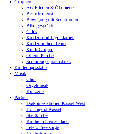
Gruppen
AG Frieden & Ökumene
Besuchsdienst
Bewegung mit Seniorinnen
Bibelgespräch
Cafés
Kinder- und Jugendarbeit
Kinderkirchen-Team
Konfi-Gruppe
Offene Kirche
Seniorengesprächskreis
Kindertagesstätte
Musik
Chor
Orgelmusik
Konzerte
Partner
Diakoniestationen Kassel-West
Ev. Jugend Kassel
Stadtkirche
Kirche in Deutschland
TelefonSeelsorge
Landeskirche