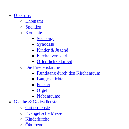
Zum
Inhalt
Über uns
springen
Ehrenamt
Spenden
Kontakte
Seelsorge
Synodale
Kinder & Jugend
Kirchenvorstand
Öffentlichkeitarbeit
Die Friedenskirche
Rundgang durch den Kirchenraum
Baugeschichte
Fenster
Orgeln
Nebenräume
Glaube & Gottesdienste
Gottesdienste
Evangelische Messe
Kinderkirche
Ökumene