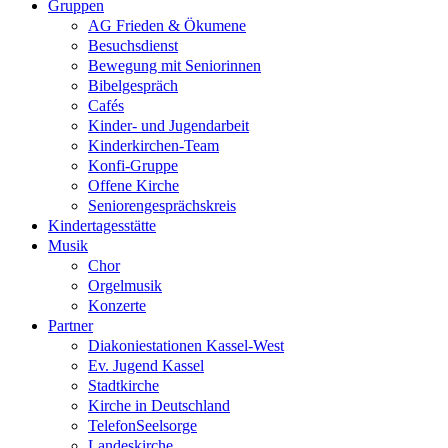
Gruppen
AG Frieden & Ökumene
Besuchsdienst
Bewegung mit Seniorinnen
Bibelgespräch
Cafés
Kinder- und Jugendarbeit
Kinderkirchen-Team
Konfi-Gruppe
Offene Kirche
Seniorengesprächskreis
Kindertagesstätte
Musik
Chor
Orgelmusik
Konzerte
Partner
Diakoniestationen Kassel-West
Ev. Jugend Kassel
Stadtkirche
Kirche in Deutschland
TelefonSeelsorge
Landeskirche