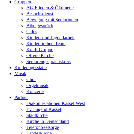
Gruppen
AG Frieden & Ökumene
Besuchsdienst
Bewegung mit Seniorinnen
Bibelgespräch
Cafés
Kinder- und Jugendarbeit
Kinderkirchen-Team
Konfi-Gruppe
Offene Kirche
Seniorengesprächskreis
Kindertagesstätte
Musik
Chor
Orgelmusik
Konzerte
Partner
Diakoniestationen Kassel-West
Ev. Jugend Kassel
Stadtkirche
Kirche in Deutschland
TelefonSeelsorge
Landeskirche