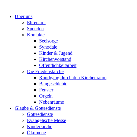
Zum
Inhalt
Über uns
springen
Ehrenamt
Spenden
Kontakte
Seelsorge
Synodale
Kinder & Jugend
Kirchenvorstand
Öffentlichkeitarbeit
Die Friedenskirche
Rundgang durch den Kirchenraum
Baugeschichte
Fenster
Orgeln
Nebenräume
Glaube & Gottesdienste
Gottesdienste
Evangelische Messe
Kinderkirche
Ökumene