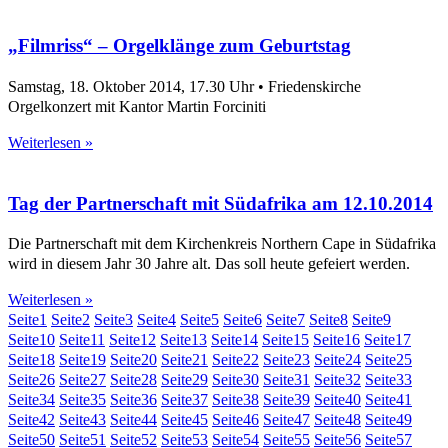
„Filmriss“ – Orgelklänge zum Geburtstag
Samstag, 18. Oktober 2014, 17.30 Uhr • Friedenskirche
Orgelkonzert mit Kantor Martin Forciniti
Weiterlesen »
Tag der Partnerschaft mit Südafrika am 12.10.2014
Die Partnerschaft mit dem Kirchenkreis Northern Cape in Südafrika
wird in diesem Jahr 30 Jahre alt. Das soll heute gefeiert werden.
Weiterlesen »
Seite
1
Seite
2
Seite
3
Seite
4
Seite
5
Seite
6
Seite
7
Seite
8
Seite
9
Seite
10
Seite
11
Seite
12
Seite
13
Seite
14
Seite
15
Seite
16
Seite
17
Seite
18
Seite
19
Seite
20
Seite
21
Seite
22
Seite
23
Seite
24
Seite
25
Seite
26
Seite
27
Seite
28
Seite
29
Seite
30
Seite
31
Seite
32
Seite
33
Seite
34
Seite
35
Seite
36
Seite
37
Seite
38
Seite
39
Seite
40
Seite
41
Seite
42
Seite
43
Seite
44
Seite
45
Seite
46
Seite
47
Seite
48
Seite
49
Seite
50
Seite
51
Seite
52
Seite
53
Seite
54
Seite
55
Seite
56
Seite
57