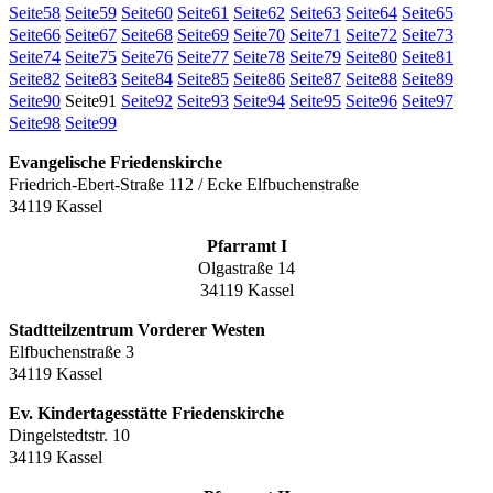
Seite
58
Seite
59
Seite
60
Seite
61
Seite
62
Seite
63
Seite
64
Seite
65
Seite
66
Seite
67
Seite
68
Seite
69
Seite
70
Seite
71
Seite
72
Seite
73
Seite
74
Seite
75
Seite
76
Seite
77
Seite
78
Seite
79
Seite
80
Seite
81
Seite
82
Seite
83
Seite
84
Seite
85
Seite
86
Seite
87
Seite
88
Seite
89
Seite
90
Seite
91
Seite
92
Seite
93
Seite
94
Seite
95
Seite
96
Seite
97
Seite
98
Seite
99
Evangelische Friedenskirche
Friedrich-Ebert-Straße 112 / Ecke Elfbuchenstraße
34119 Kassel
Pfarramt I
Olgastraße 14
34119 Kassel
Stadtteilzentrum Vorderer Westen
Elfbuchenstraße 3
34119 Kassel
Ev. Kindertagesstätte Friedenskirche
Dingelstedtstr. 10
34119 Kassel