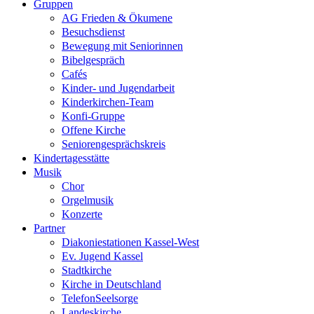
Gruppen
AG Frieden & Ökumene
Besuchsdienst
Bewegung mit Seniorinnen
Bibelgespräch
Cafés
Kinder- und Jugendarbeit
Kinderkirchen-Team
Konfi-Gruppe
Offene Kirche
Seniorengesprächskreis
Kindertagesstätte
Musik
Chor
Orgelmusik
Konzerte
Partner
Diakoniestationen Kassel-West
Ev. Jugend Kassel
Stadtkirche
Kirche in Deutschland
TelefonSeelsorge
Landeskirche