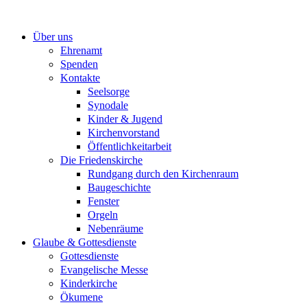
Zum
Inhalt
Über uns
springen
Ehrenamt
Spenden
Kontakte
Seelsorge
Synodale
Kinder & Jugend
Kirchenvorstand
Öffentlichkeitarbeit
Die Friedenskirche
Rundgang durch den Kirchenraum
Baugeschichte
Fenster
Orgeln
Nebenräume
Glaube & Gottesdienste
Gottesdienste
Evangelische Messe
Kinderkirche
Ökumene