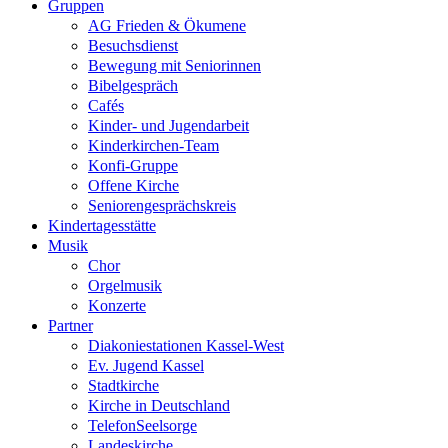
Gruppen
AG Frieden & Ökumene
Besuchsdienst
Bewegung mit Seniorinnen
Bibelgespräch
Cafés
Kinder- und Jugendarbeit
Kinderkirchen-Team
Konfi-Gruppe
Offene Kirche
Seniorengesprächskreis
Kindertagesstätte
Musik
Chor
Orgelmusik
Konzerte
Partner
Diakoniestationen Kassel-West
Ev. Jugend Kassel
Stadtkirche
Kirche in Deutschland
TelefonSeelsorge
Landeskirche