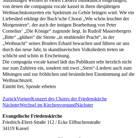
Stimmungen werden in vielen Liedern musikalisch eingefangen,
von denen die compagnia vocale kassel in ihren diesjährigen
Weihnachtskonzerten ein Spektrum zu Gehör bringen wird. Wie ein
Liebeslied erklingt der Bach’sche Choral „Wie schön leuchtet der
Morgenstern“, der auch der innigen Bearbeitung von Peter
Cornelius‘ „Die Könige“ zugrunde liegt. In Rudolf Mauersbergers
„Bitte“ „glühen“ die Sterne „in strahlender Pracht“, in der
„Weihnacht“ seines Bruders Erhard bewachen und führen sie uns
durch das neue Jahr, in skandinavischen Volksliedern treten sie
schlicht und schön in Erscheinung.
Die compagnia vocale kassel lädt das Publikum sehr herzlich nicht
nur zum Zuhören ein, sondern mit zwei „Stern“-Liedern auch zum
Mitsingen und zur fröhlichen und besinnlichen Einstimmung auf die
Weihnachtszeit.
Eintritt frei, Spende erbeten
Zurück
Voriger
Konzert des Chores der Friedenskirche
Nächster
Wechsel im Kirchenvorstand
Nächster
Evangelische Friedenskirche
Friedrich-Ebert-Straße 112 / Ecke Elfbuchenstraße
34119 Kassel