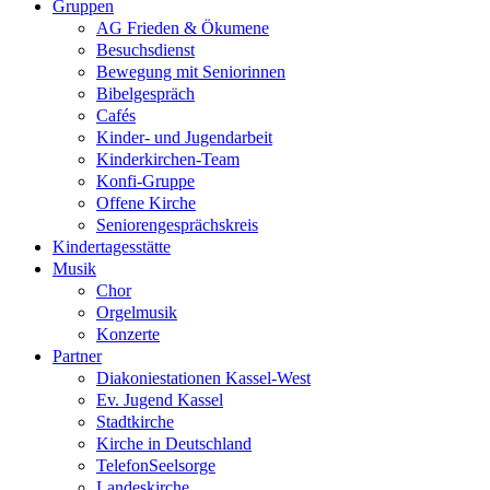
Gruppen
AG Frieden & Ökumene
Besuchsdienst
Bewegung mit Seniorinnen
Bibelgespräch
Cafés
Kinder- und Jugendarbeit
Kinderkirchen-Team
Konfi-Gruppe
Offene Kirche
Seniorengesprächskreis
Kindertagesstätte
Musik
Chor
Orgelmusik
Konzerte
Partner
Diakoniestationen Kassel-West
Ev. Jugend Kassel
Stadtkirche
Kirche in Deutschland
TelefonSeelsorge
Landeskirche