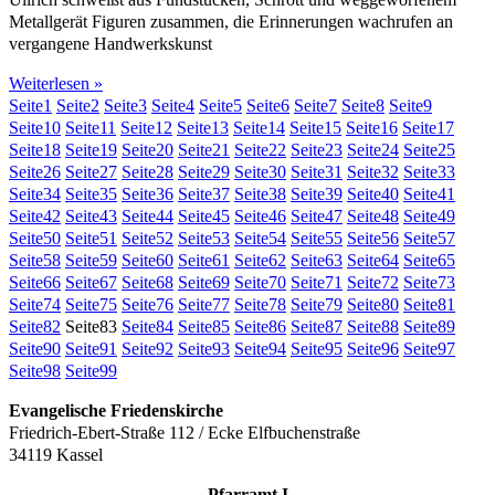
Metallgerät Figuren zusammen, die Erinnerungen wachrufen an
vergangene Handwerkskunst
Weiterlesen »
Seite
1
Seite
2
Seite
3
Seite
4
Seite
5
Seite
6
Seite
7
Seite
8
Seite
9
Seite
10
Seite
11
Seite
12
Seite
13
Seite
14
Seite
15
Seite
16
Seite
17
Seite
18
Seite
19
Seite
20
Seite
21
Seite
22
Seite
23
Seite
24
Seite
25
Seite
26
Seite
27
Seite
28
Seite
29
Seite
30
Seite
31
Seite
32
Seite
33
Seite
34
Seite
35
Seite
36
Seite
37
Seite
38
Seite
39
Seite
40
Seite
41
Seite
42
Seite
43
Seite
44
Seite
45
Seite
46
Seite
47
Seite
48
Seite
49
Seite
50
Seite
51
Seite
52
Seite
53
Seite
54
Seite
55
Seite
56
Seite
57
Seite
58
Seite
59
Seite
60
Seite
61
Seite
62
Seite
63
Seite
64
Seite
65
Seite
66
Seite
67
Seite
68
Seite
69
Seite
70
Seite
71
Seite
72
Seite
73
Seite
74
Seite
75
Seite
76
Seite
77
Seite
78
Seite
79
Seite
80
Seite
81
Seite
82
Seite
83
Seite
84
Seite
85
Seite
86
Seite
87
Seite
88
Seite
89
Seite
90
Seite
91
Seite
92
Seite
93
Seite
94
Seite
95
Seite
96
Seite
97
Seite
98
Seite
99
Evangelische Friedenskirche
Friedrich-Ebert-Straße 112 / Ecke Elfbuchenstraße
34119 Kassel
Pfarramt I