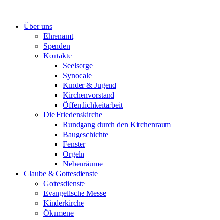
Zum
Inhalt
Über uns
springen
Ehrenamt
Spenden
Kontakte
Seelsorge
Synodale
Kinder & Jugend
Kirchenvorstand
Öffentlichkeitarbeit
Die Friedenskirche
Rundgang durch den Kirchenraum
Baugeschichte
Fenster
Orgeln
Nebenräume
Glaube & Gottesdienste
Gottesdienste
Evangelische Messe
Kinderkirche
Ökumene