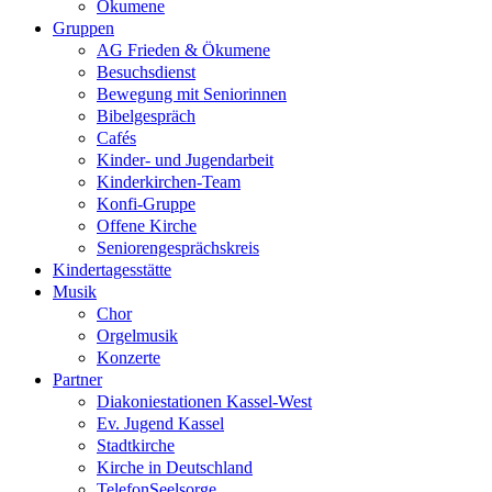
Ökumene
Gruppen
AG Frieden & Ökumene
Besuchsdienst
Bewegung mit Seniorinnen
Bibelgespräch
Cafés
Kinder- und Jugendarbeit
Kinderkirchen-Team
Konfi-Gruppe
Offene Kirche
Seniorengesprächskreis
Kindertagesstätte
Musik
Chor
Orgelmusik
Konzerte
Partner
Diakoniestationen Kassel-West
Ev. Jugend Kassel
Stadtkirche
Kirche in Deutschland
TelefonSeelsorge