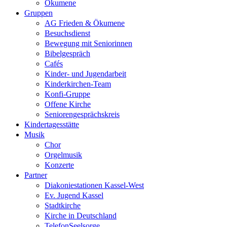
Ökumene
Gruppen
AG Frieden & Ökumene
Besuchsdienst
Bewegung mit Seniorinnen
Bibelgespräch
Cafés
Kinder- und Jugendarbeit
Kinderkirchen-Team
Konfi-Gruppe
Offene Kirche
Seniorengesprächskreis
Kindertagesstätte
Musik
Chor
Orgelmusik
Konzerte
Partner
Diakoniestationen Kassel-West
Ev. Jugend Kassel
Stadtkirche
Kirche in Deutschland
TelefonSeelsorge