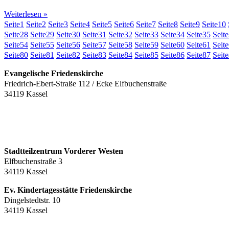
Weiterlesen »
Seite
1
Seite
2
Seite
3
Seite
4
Seite
5
Seite
6
Seite
7
Seite
8
Seite
9
Seite
10
Seite
28
Seite
29
Seite
30
Seite
31
Seite
32
Seite
33
Seite
34
Seite
35
Seite
Seite
54
Seite
55
Seite
56
Seite
57
Seite
58
Seite
59
Seite
60
Seite
61
Seite
Seite
80
Seite
81
Seite
82
Seite
83
Seite
84
Seite
85
Seite
86
Seite
87
Seite
Evangelische Friedenskirche
Friedrich-Ebert-Straße 112 / Ecke Elfbuchenstraße
34119 Kassel
Stadtteilzentrum Vorderer Westen
Elfbuchenstraße 3
34119 Kassel
Ev. Kindertagesstätte Friedenskirche
Dingelstedtstr. 10
34119 Kassel