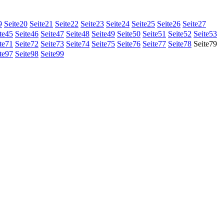
9
Seite
20
Seite
21
Seite
22
Seite
23
Seite
24
Seite
25
Seite
26
Seite
27
te
45
Seite
46
Seite
47
Seite
48
Seite
49
Seite
50
Seite
51
Seite
52
Seite
53
te
71
Seite
72
Seite
73
Seite
74
Seite
75
Seite
76
Seite
77
Seite
78
Seite
79
te
97
Seite
98
Seite
99