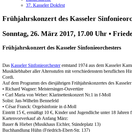
37. Kasseler Dokfest
Frühjahrskonzert des Kasseler Sinfonieorc
Sonntag, 26. März 2017, 17.00 Uhr • Fried
Frühjahrskonzert des Kasseler Sinfonieorchesters
Das
Kasseler Sinfonieorchester
entstand 1974 aus dem Kasseler Kamme
Musikliebhaber aller Altersstufen mit verschiedenstem beruflichen Hin
Cordi.
Auf dem Programm des diesjährigen Frühjahrskonzertes des Kasseler 
• Richard Wagner: Meistersinger-Ouvertüre
• Carl Maria von Weber: Klarinettenkonzert Nr.1 in f-Moll
Solist: Jan-Wilhelm Bennefeld
• César Franck: Orgelsinfonie in d-Moll
Eintritt 15 €, ermäßigt 10 €, Kinder und Jugendliche unter 18 Jahren f
Kartenvorverkauf ab Anfang März:
Bauer & Hieber (Musikhaus Eichler, Ständeplatz 13)
Buchhandlung Hühn (Friedrich-Ebert-Str. 137)