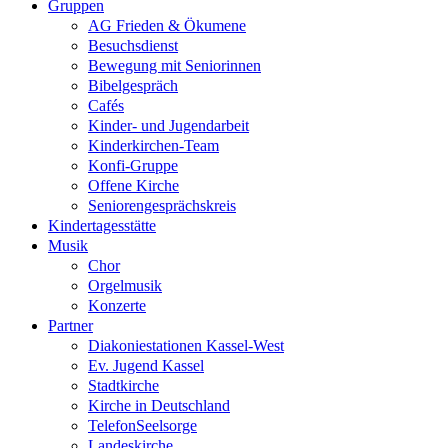
Gruppen
AG Frieden & Ökumene
Besuchsdienst
Bewegung mit Seniorinnen
Bibelgespräch
Cafés
Kinder- und Jugendarbeit
Kinderkirchen-Team
Konfi-Gruppe
Offene Kirche
Seniorengesprächskreis
Kindertagesstätte
Musik
Chor
Orgelmusik
Konzerte
Partner
Diakoniestationen Kassel-West
Ev. Jugend Kassel
Stadtkirche
Kirche in Deutschland
TelefonSeelsorge
Landeskirche