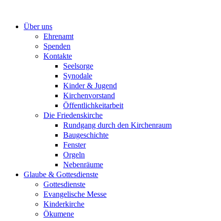
Zum
Inhalt
Über uns
springen
Ehrenamt
Spenden
Kontakte
Seelsorge
Synodale
Kinder & Jugend
Kirchenvorstand
Öffentlichkeitarbeit
Die Friedenskirche
Rundgang durch den Kirchenraum
Baugeschichte
Fenster
Orgeln
Nebenräume
Glaube & Gottesdienste
Gottesdienste
Evangelische Messe
Kinderkirche
Ökumene