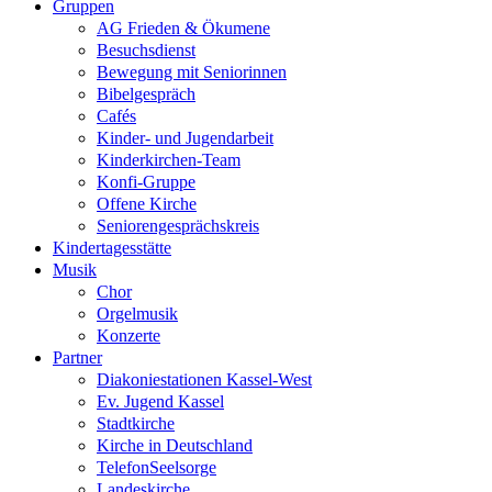
Gruppen
AG Frieden & Ökumene
Besuchsdienst
Bewegung mit Seniorinnen
Bibelgespräch
Cafés
Kinder- und Jugendarbeit
Kinderkirchen-Team
Konfi-Gruppe
Offene Kirche
Seniorengesprächskreis
Kindertagesstätte
Musik
Chor
Orgelmusik
Konzerte
Partner
Diakoniestationen Kassel-West
Ev. Jugend Kassel
Stadtkirche
Kirche in Deutschland
TelefonSeelsorge
Landeskirche