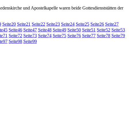
denskirche und Apostelkapelle waren beide Gottesdienststätten der
9
Seite
20
Seite
21
Seite
22
Seite
23
Seite
24
Seite
25
Seite
26
Seite
27
te
45
Seite
46
Seite
47
Seite
48
Seite
49
Seite
50
Seite
51
Seite
52
Seite
53
te
71
Seite
72
Seite
73
Seite
74
Seite
75
Seite
76
Seite
77
Seite
78
Seite
79
te
97
Seite
98
Seite
99