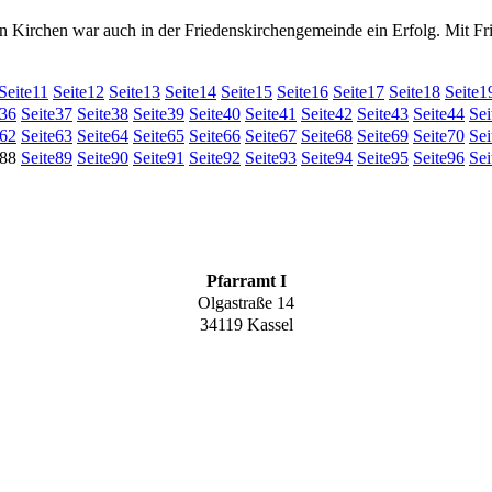
Kirchen war auch in der Friedenskirchengemeinde ein Erfolg. Mit Frie
Seite
11
Seite
12
Seite
13
Seite
14
Seite
15
Seite
16
Seite
17
Seite
18
Seite
1
36
Seite
37
Seite
38
Seite
39
Seite
40
Seite
41
Seite
42
Seite
43
Seite
44
Sei
62
Seite
63
Seite
64
Seite
65
Seite
66
Seite
67
Seite
68
Seite
69
Seite
70
Sei
88
Seite
89
Seite
90
Seite
91
Seite
92
Seite
93
Seite
94
Seite
95
Seite
96
Sei
Pfarramt I
Olgastraße 14
34119 Kassel