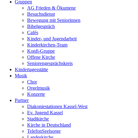
Gruppen
AG Frieden & Ökumene
Besuchsdienst
Bewegung mit Seniorinnen
Bibelgespräch
Cafés
Kinder- und Jugendarbeit
Kinderkirchen-Team
Konfi-Gruppe
Offene Kirche
Seniorengesprächskreis
Kindertagesstätte
Musik
Chor
Orgelmusik
Konzerte
Partner
Diakoniestationen Kassel-West
Ev. Jugend Kassel
Stadtkirche
Kirche in Deutschland
TelefonSeelsorge
Landeskirche