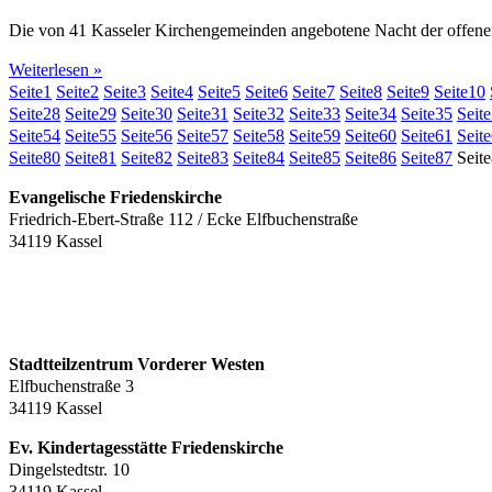
Die von 41 Kasseler Kirchengemeinden angebotene Nacht der offenen 
Weiterlesen »
Seite
1
Seite
2
Seite
3
Seite
4
Seite
5
Seite
6
Seite
7
Seite
8
Seite
9
Seite
10
Seite
28
Seite
29
Seite
30
Seite
31
Seite
32
Seite
33
Seite
34
Seite
35
Seite
Seite
54
Seite
55
Seite
56
Seite
57
Seite
58
Seite
59
Seite
60
Seite
61
Seite
Seite
80
Seite
81
Seite
82
Seite
83
Seite
84
Seite
85
Seite
86
Seite
87
Seite
Evangelische Friedenskirche
Friedrich-Ebert-Straße 112 / Ecke Elfbuchenstraße
34119 Kassel
Stadtteilzentrum Vorderer Westen
Elfbuchenstraße 3
34119 Kassel
Ev. Kindertagesstätte Friedenskirche
Dingelstedtstr. 10
34119 Kassel