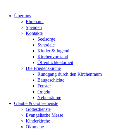
Zum
Inhalt
Über uns
springen
Ehrenamt
Spenden
Kontakte
Seelsorge
Synodale
Kinder & Jugend
Kirchenvorstand
Öffentlichkeitarbeit
Die Friedenskirche
Rundgang durch den Kirchenraum
Baugeschichte
Fenster
Orgeln
Nebenräume
Glaube & Gottesdienste
Gottesdienste
Evangelische Messe
Kinderkirche
Ökumene