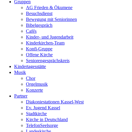
Gruppen
AG Frieden & Ökumene
Besuchsdienst
Bewegung mit Seniorinnen
Bibelgespräch
Cafés
Kinder- und Jugendarbeit
Kinderkirchen-Team
Konfi-Gruppe
Offene Kirche
Seniorengesprächskreis
Kindertagesstätte
Musik
Chor
Orgelmusik
Konzerte
Partner
Diakoniestationen Kassel-West
Ev. Jugend Kassel
Stadtkirche
Kirche in Deutschland
TelefonSeelsorge
Landeskirche