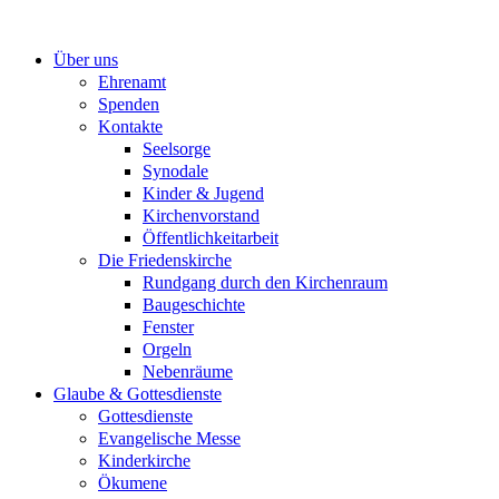
Zum
Inhalt
Über uns
springen
Ehrenamt
Spenden
Kontakte
Seelsorge
Synodale
Kinder & Jugend
Kirchenvorstand
Öffentlichkeitarbeit
Die Friedenskirche
Rundgang durch den Kirchenraum
Baugeschichte
Fenster
Orgeln
Nebenräume
Glaube & Gottesdienste
Gottesdienste
Evangelische Messe
Kinderkirche
Ökumene