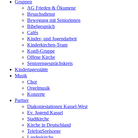
Gruppen
AG Frieden & Ökumene
Besuchsdienst
Bewegung mit Seniorinnen
Bibelgespräch
Cafés
Kinder- und Jugendarbeit
Kinderkirchen-Team
Konfi-Gruppe
Offene Kirche
Seniorengesprächskreis
Kindertagesstätte
Musik
Chor
Orgelmusik
Konzerte
Partner
Diakoniestationen Kassel-West
Ev. Jugend Kassel
Stadtkirche
Kirche in Deutschland
TelefonSeelsorge
Landeskirche