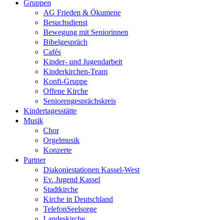
Gruppen
AG Frieden & Ökumene
Besuchsdienst
Bewegung mit Seniorinnen
Bibelgespräch
Cafés
Kinder- und Jugendarbeit
Kinderkirchen-Team
Konfi-Gruppe
Offene Kirche
Seniorengesprächskreis
Kindertagesstätte
Musik
Chor
Orgelmusik
Konzerte
Partner
Diakoniestationen Kassel-West
Ev. Jugend Kassel
Stadtkirche
Kirche in Deutschland
TelefonSeelsorge
Landeskirche