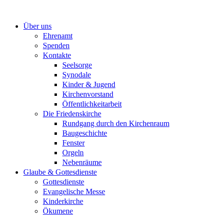
Zum
Inhalt
Über uns
springen
Ehrenamt
Spenden
Kontakte
Seelsorge
Synodale
Kinder & Jugend
Kirchenvorstand
Öffentlichkeitarbeit
Die Friedenskirche
Rundgang durch den Kirchenraum
Baugeschichte
Fenster
Orgeln
Nebenräume
Glaube & Gottesdienste
Gottesdienste
Evangelische Messe
Kinderkirche
Ökumene