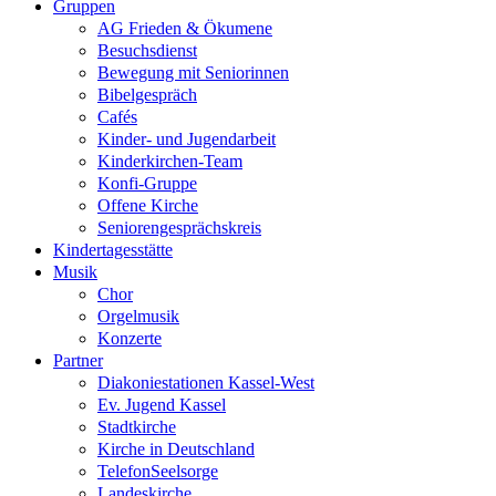
Gruppen
AG Frieden & Ökumene
Besuchsdienst
Bewegung mit Seniorinnen
Bibelgespräch
Cafés
Kinder- und Jugendarbeit
Kinderkirchen-Team
Konfi-Gruppe
Offene Kirche
Seniorengesprächskreis
Kindertagesstätte
Musik
Chor
Orgelmusik
Konzerte
Partner
Diakoniestationen Kassel-West
Ev. Jugend Kassel
Stadtkirche
Kirche in Deutschland
TelefonSeelsorge
Landeskirche