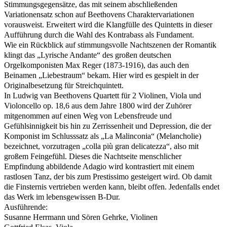
Stimmungsgegensätze, das mit seinem abschließenden
Variationensatz schon auf Beethovens Charaktervariationen
vorausweist. Erweitert wird die Klangfülle des Quintetts in dieser
Aufführung durch die Wahl des Kontrabass als Fundament.
Wie ein Rückblick auf stimmungsvolle Nachtszenen der Romantik
klingt das „Lyrische Andante“ des großen deutschen
Orgelkomponisten Max Reger (1873-1916), das auch den
Beinamen „Liebestraum“ bekam. Hier wird es gespielt in der
Originalbesetzung für Streichquintett.
In Ludwig van Beethovens Quartett für 2 Violinen, Viola und
Violoncello op. 18,6 aus dem Jahre 1800 wird der Zuhörer
mitgenommen auf einen Weg von Lebensfreude und
Gefühlsinnigkeit bis hin zu Zerrissenheit und Depression, die der
Komponist im Schlusssatz als „La Malinconia“ (Melancholie)
bezeichnet, vorzutragen „colla più gran delicatezza“, also mit
großem Feingefühl. Dieses die Nachtseite menschlicher
Empfindung abbildende Adagio wird kontrastiert mit einem
rastlosen Tanz, der bis zum Prestissimo gesteigert wird. Ob damit
die Finsternis vertrieben werden kann, bleibt offen. Jedenfalls endet
das Werk im lebensgewissen B-Dur.
Ausführende:
Susanne Herrmann und Sören Gehrke, Violinen