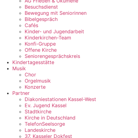
AG Frieden & Ökumene
Besuchsdienst
Bewegung mit Seniorinnen
Bibelgespräch
Cafés
Kinder- und Jugendarbeit
Kinderkirchen-Team
Konfi-Gruppe
Offene Kirche
Seniorengesprächskreis
Kindertagesstätte
Musik
Chor
Orgelmusik
Konzerte
Partner
Diakoniestationen Kassel-West
Ev. Jugend Kassel
Stadtkirche
Kirche in Deutschland
TelefonSeelsorge
Landeskirche
37. Kasseler Dokfest