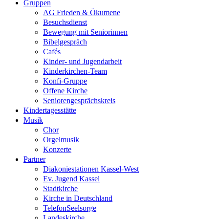
Gruppen
AG Frieden & Ökumene
Besuchsdienst
Bewegung mit Seniorinnen
Bibelgespräch
Cafés
Kinder- und Jugendarbeit
Kinderkirchen-Team
Konfi-Gruppe
Offene Kirche
Seniorengesprächskreis
Kindertagesstätte
Musik
Chor
Orgelmusik
Konzerte
Partner
Diakoniestationen Kassel-West
Ev. Jugend Kassel
Stadtkirche
Kirche in Deutschland
TelefonSeelsorge
Landeskirche