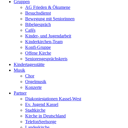
Gruppen
AG Frieden & Ökumene
Besuchsdienst
Bewegung mit Seniorinnen
Bibelgespräch
Cafés
Kinder- und Jugendarbeit
Kinderkirchen-Team
Konfi-Gruppe
Offene Kirche
Seniorengesprächskreis
Kindertagesstätte
Musik
Chor
Orgelmusik
Konzerte
Partner
Diakoniestationen Kassel-West
Ev. Jugend Kassel
Stadtkirche
Kirche in Deutschland
TelefonSeelsorge
Landeskirche