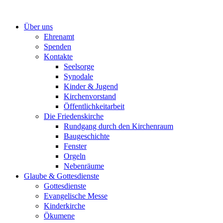
Zum
Inhalt
Über uns
springen
Ehrenamt
Spenden
Kontakte
Seelsorge
Synodale
Kinder & Jugend
Kirchenvorstand
Öffentlichkeitarbeit
Die Friedenskirche
Rundgang durch den Kirchenraum
Baugeschichte
Fenster
Orgeln
Nebenräume
Glaube & Gottesdienste
Gottesdienste
Evangelische Messe
Kinderkirche
Ökumene