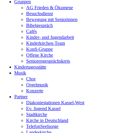
Gruppen
AG Frieden & Ökumene
Besuchsdienst
Bewegung mit Seniorinnen
Bibelgespräch
Cafés
Kinder- und Jugendarbeit
Kinderkirchen-Team
Konfi-Gruppe
Offene Kirche
Seniorengesprächskreis
Kindertagesstätte
Musik
Chor
Orgelmusik
Konzerte
Partner
Diakoniestationen Kassel-West
Ev. Jugend Kassel
Stadtkirche
Kirche in Deutschland
TelefonSeelsorge
Landeskirche