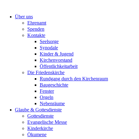
Zum
Inhalt
Über uns
springen
Ehrenamt
Spenden
Kontakte
Seelsorge
Synodale
Kinder & Jugend
Kirchenvorstand
Öffentlichkeitarbeit
Die Friedenskirche
Rundgang durch den Kirchenraum
Baugeschichte
Fenster
Orgeln
Nebenräume
Glaube & Gottesdienste
Gottesdienste
Evangelische Messe
Kinderkirche
Ökumene