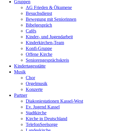
Gruppen
AG Frieden & Ökumene
Besuchsdienst
Bewegung mit Seniorinnen
Bibelgespräch
Cafés
Kinder- und Jugendarbeit
Kinderkirchen-Team
Konfi-Gruppe
Offene Kirche
Seniorengesprächskreis
Kindertagesstätte
Musik
Chor
Orgelmusik
Konzerte
Partner
Diakoniestationen Kassel-West
Ev. Jugend Kassel
Stadtkirche
Kirche in Deutschland
TelefonSeelsorge
Landeskirche