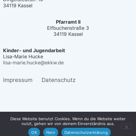
34119 Kassel
Pfarramt II
Elfbuchenstraße 3
34119 Kassel
Kinder- und Jugendarbeit
Lisa-Marie Hucke
lisa-marie.hucke@ekkw.de
Impressum
Datenschutz
Diese Website benutzt Cookies. Wenn du die Website weiter
nutzt, gehen wir von deinem Einverständnis aus.
® 2025 Ev. Luth. Friedenskirche Kassel
OK
Nein
Datenschutzerklärung