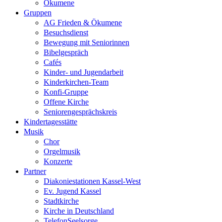
Ökumene
Gruppen
AG Frieden & Ökumene
Besuchsdienst
Bewegung mit Seniorinnen
Bibelgespräch
Cafés
Kinder- und Jugendarbeit
Kinderkirchen-Team
Konfi-Gruppe
Offene Kirche
Seniorengesprächskreis
Kindertagesstätte
Musik
Chor
Orgelmusik
Konzerte
Partner
Diakoniestationen Kassel-West
Ev. Jugend Kassel
Stadtkirche
Kirche in Deutschland
TelefonSeelsorge