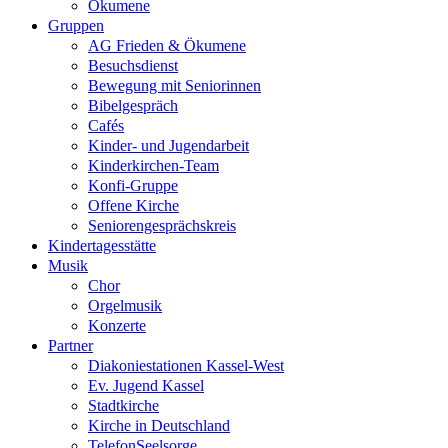
Ökumene
Gruppen
AG Frieden & Ökumene
Besuchsdienst
Bewegung mit Seniorinnen
Bibelgespräch
Cafés
Kinder- und Jugendarbeit
Kinderkirchen-Team
Konfi-Gruppe
Offene Kirche
Seniorengesprächskreis
Kindertagesstätte
Musik
Chor
Orgelmusik
Konzerte
Partner
Diakoniestationen Kassel-West
Ev. Jugend Kassel
Stadtkirche
Kirche in Deutschland
TelefonSeelsorge