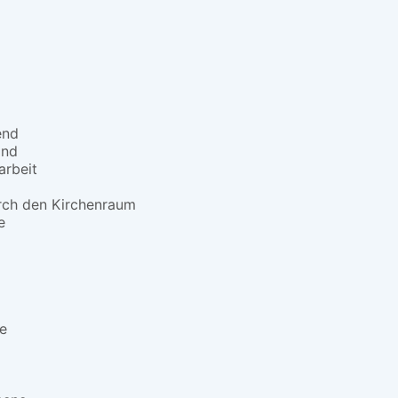
end
and
arbeit
ch den Kirchenraum
e
e