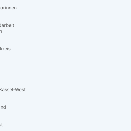
orinnen
darbeit
m
kreis
Kassel-West
and
st