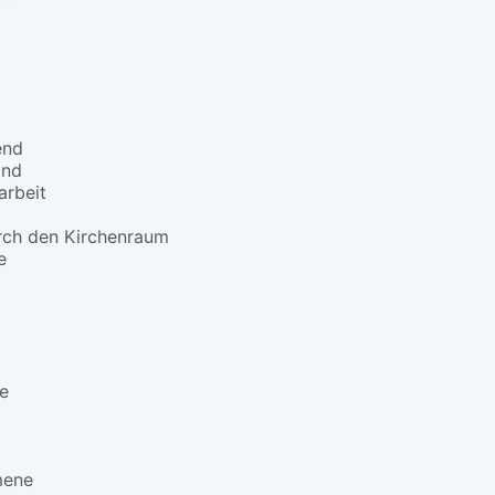
end
and
arbeit
ch den Kirchenraum
e
e
mene