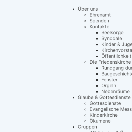
Über uns
Ehrenamt
Spenden
Kontakte
Seelsorge
Synodale
Kinder & Jug
Kirchenvorst
Öffentlichkeit
Die Friedenskirche
Rundgang dur
Baugeschicht
Fenster
Orgeln
Nebenräume
Glaube & Gottesdienste
Gottesdienste
Evangelische Mess
Kinderkirche
Ökumene
Gruppen