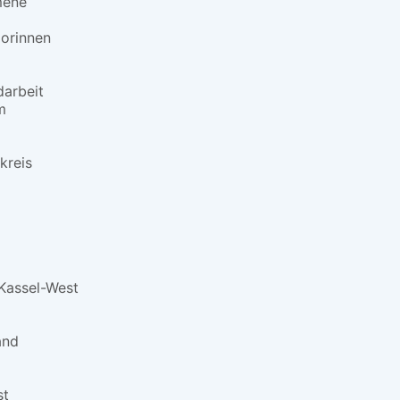
mene
orinnen
darbeit
m
kreis
Kassel-West
and
st