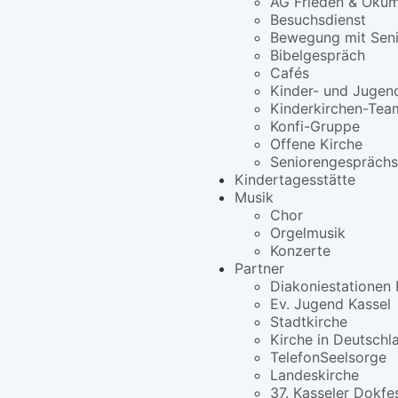
AG Frieden & Öku
Besuchsdienst
Bewegung mit Seni
Bibelgespräch
Cafés
Kinder- und Jugen
Kinderkirchen-Tea
Konfi-Gruppe
Offene Kirche
Seniorengesprächs
Kindertagesstätte
Musik
Chor
Orgelmusik
Konzerte
Partner
Diakoniestationen 
Ev. Jugend Kassel
Stadtkirche
Kirche in Deutschl
TelefonSeelsorge
Landeskirche
37. Kasseler Dokfe