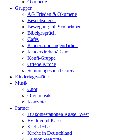
Ökumene
Gruppen
AG Frieden & Ökumene
Besuchsdienst
Bewegung mit Seniorinnen
Bibelgespräch
Cafés
Kinder- und Jugendarbeit
Kinderkirchen-Team
Konfi-Gruppe
Offene Kirche
Seniorengesprächskreis
Kindertagesstätte
Musik
Chor
Orgelmusik
Konzerte
Partner
Diakoniestationen Kassel-West
Ev. Jugend Kassel
Stadtkirche
Kirche in Deutschland
TelefonSeelsorge