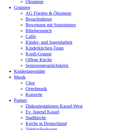
Ökumene
Gruppen
AG Frieden & Ökumene
Besuchsdienst
Bewegung mit Seniorinnen
Bibelgespräch
Cafés
Kinder- und Jugendarbeit
Kinderkirchen-Team
Konfi-Gruppe
Offene Kirche
Seniorengesprächskreis
Kindertagesstätte
Musik
Chor
Orgelmusik
Konzerte
Partner
Diakoniestationen Kassel-West
Ev. Jugend Kassel
Stadtkirche
Kirche in Deutschland
TelefonSeelsorge