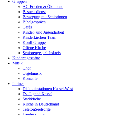
Gruppen
AG Frieden & Ökumene
Besuchsdienst
Bewegung mit Seniorinnen
Bibelgespräch
Cafés
Kinder- und Jugendarbeit
Kinderkirchen-Team
Konfi-Gruppe
Offene Kirche
Seniorengesprächskreis
Kindertagesstätte
Musik
Chor
Orgelmusik
Konzerte
Partner
Diakoniestationen Kassel-West
Ev. Jugend Kassel
Stadtkirche
Kirche in Deutschland
TelefonSeelsorge
Landeskirche