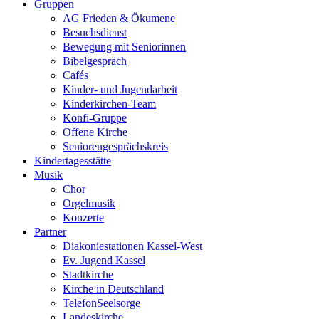
Gruppen
AG Frieden & Ökumene
Besuchsdienst
Bewegung mit Seniorinnen
Bibelgespräch
Cafés
Kinder- und Jugendarbeit
Kinderkirchen-Team
Konfi-Gruppe
Offene Kirche
Seniorengesprächskreis
Kindertagesstätte
Musik
Chor
Orgelmusik
Konzerte
Partner
Diakoniestationen Kassel-West
Ev. Jugend Kassel
Stadtkirche
Kirche in Deutschland
TelefonSeelsorge
Landeskirche