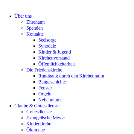
Zum
Inhalt
Über uns
springen
Ehrenamt
Spenden
Kontakte
Seelsorge
Synodale
Kinder & Jugend
Kirchenvorstand
Öffentlichkeitarbeit
Die Friedenskirche
Rundgang durch den Kirchenraum
Baugeschichte
Fenster
Orgeln
Nebenräume
Glaube & Gottesdienste
Gottesdienste
Evangelische Messe
Kinderkirche
Ökumene