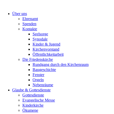
Zum
Inhalt
Über uns
springen
Ehrenamt
Spenden
Kontakte
Seelsorge
Synodale
Kinder & Jugend
Kirchenvorstand
Öffentlichkeitarbeit
Die Friedenskirche
Rundgang durch den Kirchenraum
Baugeschichte
Fenster
Orgeln
Nebenräume
Glaube & Gottesdienste
Gottesdienste
Evangelische Messe
Kinderkirche
Ökumene