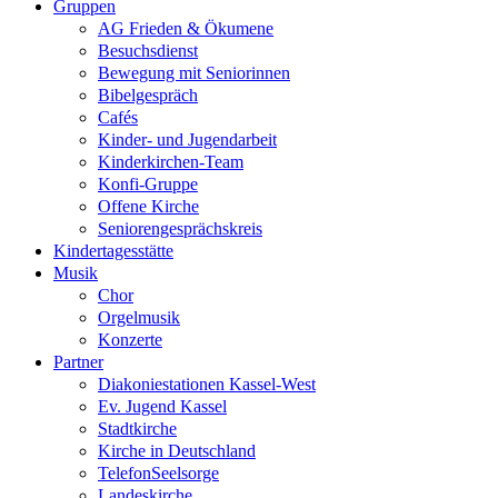
Gruppen
AG Frieden & Ökumene
Besuchsdienst
Bewegung mit Seniorinnen
Bibelgespräch
Cafés
Kinder- und Jugendarbeit
Kinderkirchen-Team
Konfi-Gruppe
Offene Kirche
Seniorengesprächskreis
Kindertagesstätte
Musik
Chor
Orgelmusik
Konzerte
Partner
Diakoniestationen Kassel-West
Ev. Jugend Kassel
Stadtkirche
Kirche in Deutschland
TelefonSeelsorge
Landeskirche