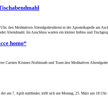
s Tischabendmahl
18 Uhr, den Meditativen Abendgottesdienst in der Apostelkapelle am Asc
nder Abendmahl. Im Anschluss warten ein kleiner Imbiss und Tischges
„Ecce homo“
rrer Carsten Köstner-Norbisrath und Team den Meditativen Abendgottes
er am 7. April stattfindet, trifft sich am Montag, 25. März um 18 Uh