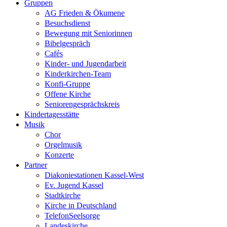
Gruppen
AG Frieden & Ökumene
Besuchsdienst
Bewegung mit Seniorinnen
Bibelgespräch
Cafés
Kinder- und Jugendarbeit
Kinderkirchen-Team
Konfi-Gruppe
Offene Kirche
Seniorengesprächskreis
Kindertagesstätte
Musik
Chor
Orgelmusik
Konzerte
Partner
Diakoniestationen Kassel-West
Ev. Jugend Kassel
Stadtkirche
Kirche in Deutschland
TelefonSeelsorge
Landeskirche