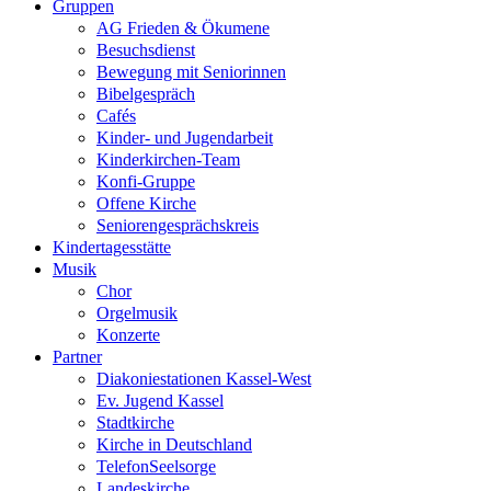
Gruppen
AG Frieden & Ökumene
Besuchsdienst
Bewegung mit Seniorinnen
Bibelgespräch
Cafés
Kinder- und Jugendarbeit
Kinderkirchen-Team
Konfi-Gruppe
Offene Kirche
Seniorengesprächskreis
Kindertagesstätte
Musik
Chor
Orgelmusik
Konzerte
Partner
Diakoniestationen Kassel-West
Ev. Jugend Kassel
Stadtkirche
Kirche in Deutschland
TelefonSeelsorge
Landeskirche