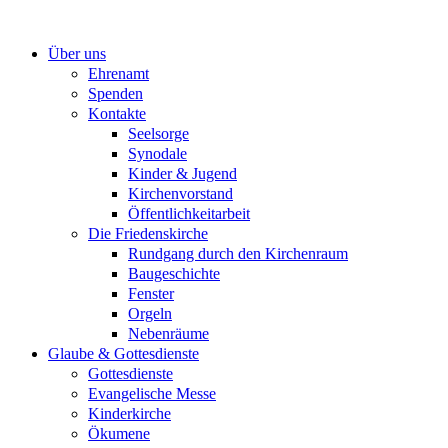
Zum
Inhalt
Über uns
springen
Ehrenamt
Spenden
Kontakte
Seelsorge
Synodale
Kinder & Jugend
Kirchenvorstand
Öffentlichkeitarbeit
Die Friedenskirche
Rundgang durch den Kirchenraum
Baugeschichte
Fenster
Orgeln
Nebenräume
Glaube & Gottesdienste
Gottesdienste
Evangelische Messe
Kinderkirche
Ökumene