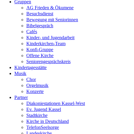
Gruppen
AG Frieden & Ökumene
Besuchsdienst
Bewegung mit Seniorinnen
Bibelgespräch
Cafés
Kinder- und Jugendarbeit
Kinderkirchen-Team
Konfi-Gruppe
Offene Kirche
Seniorengesprächskreis
Kindertagesstätte
Musik
Chor
Orgelmusik
Konzerte
Partner
Diakoniestationen Kassel-West
Ev. Jugend Kassel
Stadtkirche
Kirche in Deutschland
TelefonSeelsorge
Landeskirche