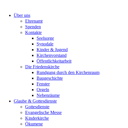
Zum
Inhalt
Über uns
springen
Ehrenamt
Spenden
Kontakte
Seelsorge
Synodale
Kinder & Jugend
Kirchenvorstand
Öffentlichkeitarbeit
Die Friedenskirche
Rundgang durch den Kirchenraum
Baugeschichte
Fenster
Orgeln
Nebenräume
Glaube & Gottesdienste
Gottesdienste
Evangelische Messe
Kinderkirche
Ökumene