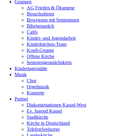
Gruppen
AG Frieden & Ökumene
Besuchsdienst
Bewegung mit Seniorinnen
Bibelgespräch
Cafés
Kinder- und Jugendarbeit
Kinderkirchen-Team
Konfi-Gruppe
Offene Kirche
Seniorengesprächskreis
Kindertagesstätte
Musik
Chor
Orgelmusik
Konzerte
Partner
Diakoniestationen Kassel-West
Ev. Jugend Kassel
Stadtkirche
Kirche in Deutschland
TelefonSeelsorge
Landeskirche