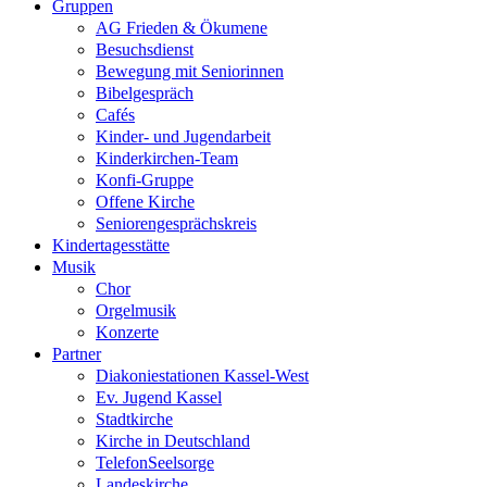
Gruppen
AG Frieden & Ökumene
Besuchsdienst
Bewegung mit Seniorinnen
Bibelgespräch
Cafés
Kinder- und Jugendarbeit
Kinderkirchen-Team
Konfi-Gruppe
Offene Kirche
Seniorengesprächskreis
Kindertagesstätte
Musik
Chor
Orgelmusik
Konzerte
Partner
Diakoniestationen Kassel-West
Ev. Jugend Kassel
Stadtkirche
Kirche in Deutschland
TelefonSeelsorge
Landeskirche