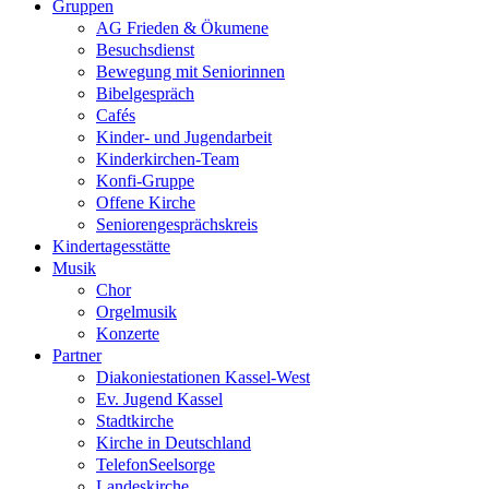
Gruppen
AG Frieden & Ökumene
Besuchsdienst
Bewegung mit Seniorinnen
Bibelgespräch
Cafés
Kinder- und Jugendarbeit
Kinderkirchen-Team
Konfi-Gruppe
Offene Kirche
Seniorengesprächskreis
Kindertagesstätte
Musik
Chor
Orgelmusik
Konzerte
Partner
Diakoniestationen Kassel-West
Ev. Jugend Kassel
Stadtkirche
Kirche in Deutschland
TelefonSeelsorge
Landeskirche