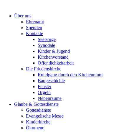
Zum
Inhalt
Über uns
springen
Ehrenamt
Spenden
Kontakte
Seelsorge
Synodale
Kinder & Jugend
Kirchenvorstand
Öffentlichkeitarbeit
Die Friedenskirche
Rundgang durch den Kirchenraum
Baugeschichte
Fenster
Orgeln
Nebenräume
Glaube & Gottesdienste
Gottesdienste
Evangelische Messe
Kinderkirche
Ökumene