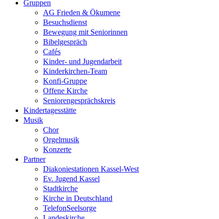
Gruppen
AG Frieden & Ökumene
Besuchsdienst
Bewegung mit Seniorinnen
Bibelgespräch
Cafés
Kinder- und Jugendarbeit
Kinderkirchen-Team
Konfi-Gruppe
Offene Kirche
Seniorengesprächskreis
Kindertagesstätte
Musik
Chor
Orgelmusik
Konzerte
Partner
Diakoniestationen Kassel-West
Ev. Jugend Kassel
Stadtkirche
Kirche in Deutschland
TelefonSeelsorge
Landeskirche