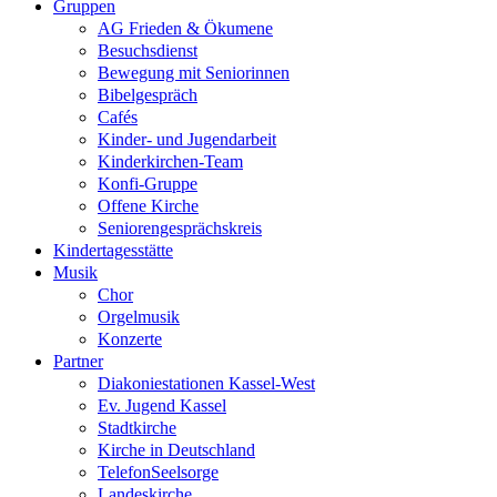
Gruppen
AG Frieden & Ökumene
Besuchsdienst
Bewegung mit Seniorinnen
Bibelgespräch
Cafés
Kinder- und Jugendarbeit
Kinderkirchen-Team
Konfi-Gruppe
Offene Kirche
Seniorengesprächskreis
Kindertagesstätte
Musik
Chor
Orgelmusik
Konzerte
Partner
Diakoniestationen Kassel-West
Ev. Jugend Kassel
Stadtkirche
Kirche in Deutschland
TelefonSeelsorge
Landeskirche