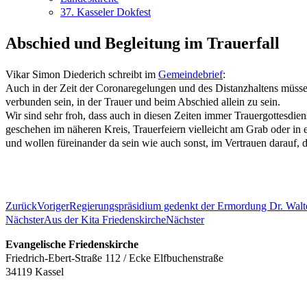
37. Kasseler Dokfest
Abschied und Begleitung im Trauerfall
Vikar Simon Diederich schreibt im
Gemeindebrief
:
Auch in der Zeit der Coronaregelungen und des Distanzhaltens müsse
verbunden sein, in der Trauer und beim Abschied allein zu sein.
Wir sind sehr froh, dass auch in diesen Zeiten immer Trauergottesdie
geschehen im näheren Kreis, Trauerfeiern vielleicht am Grab oder in
und wollen füreinander da sein wie auch sonst, im Vertrauen darauf, da
Zurück
Voriger
Regierungspräsidium gedenkt der Ermordung Dr. Walt
Nächster
Aus der Kita Friedenskirche
Nächster
Evangelische Friedenskirche
Friedrich-Ebert-Straße 112 / Ecke Elfbuchenstraße
34119 Kassel