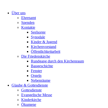
Zum
Inhalt
Über uns
springen
Ehrenamt
Spenden
Kontakte
Seelsorge
Synodale
Kinder & Jugend
Kirchenvorstand
Öffentlichkeitarbeit
Die Friedenskirche
Rundgang durch den Kirchenraum
Baugeschichte
Fenster
Orgeln
Nebenräume
Glaube & Gottesdienste
Gottesdienste
Evangelische Messe
Kinderkirche
Ökumene