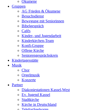
Ökumene
Gruppen
AG Frieden & Ökumene
Besuchsdienst
Bewegung mit Seniorinnen
Bibelgespräch
Cafés
Kinder- und Jugendarbeit
Kinderkirchen-Team
Konfi-Gruppe
Offene Kirche
Seniorengesprächskreis
Kindertagesstätte
Musik
Chor
Orgelmusik
Konzerte
Partner
Diakoniestationen Kassel-West
Ev. Jugend Kassel
Stadtkirche
Kirche in Deutschland
TelefonSeelsorge