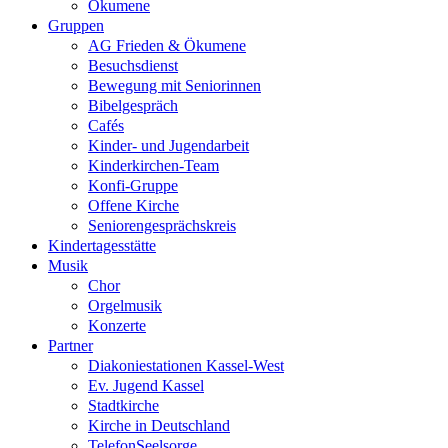
Ökumene
Gruppen
AG Frieden & Ökumene
Besuchsdienst
Bewegung mit Seniorinnen
Bibelgespräch
Cafés
Kinder- und Jugendarbeit
Kinderkirchen-Team
Konfi-Gruppe
Offene Kirche
Seniorengesprächskreis
Kindertagesstätte
Musik
Chor
Orgelmusik
Konzerte
Partner
Diakoniestationen Kassel-West
Ev. Jugend Kassel
Stadtkirche
Kirche in Deutschland
TelefonSeelsorge