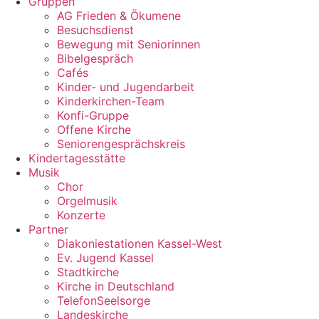
Gruppen
AG Frieden & Ökumene
Besuchsdienst
Bewegung mit Seniorinnen
Bibelgespräch
Cafés
Kinder- und Jugendarbeit
Kinderkirchen-Team
Konfi-Gruppe
Offene Kirche
Seniorengesprächskreis
Kindertagesstätte
Musik
Chor
Orgelmusik
Konzerte
Partner
Diakoniestationen Kassel-West
Ev. Jugend Kassel
Stadtkirche
Kirche in Deutschland
TelefonSeelsorge
Landeskirche