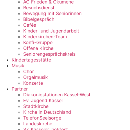
AG Frieden & Ökumene
Besuchsdienst
Bewegung mit Seniorinnen
Bibelgespräch
Cafés
Kinder- und Jugendarbeit
Kinderkirchen-Team
Konfi-Gruppe
Offene Kirche
Seniorengesprächskreis
Kindertagesstätte
Musik
Chor
Orgelmusik
Konzerte
Partner
Diakoniestationen Kassel-West
Ev. Jugend Kassel
Stadtkirche
Kirche in Deutschland
TelefonSeelsorge
Landeskirche
37. Kasseler Dokfest