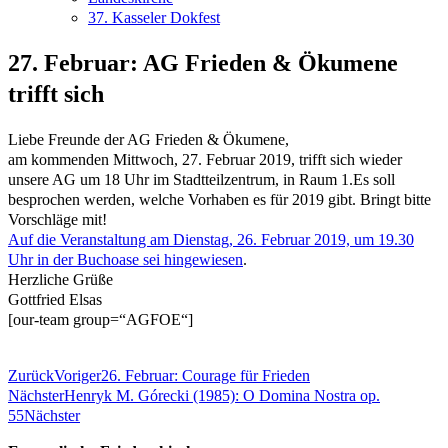
37. Kasseler Dokfest
27. Februar: AG Frieden & Ökumene
trifft sich
Liebe Freunde der AG Frieden & Ökumene,
am kommenden Mittwoch, 27. Februar 2019, trifft sich wieder
unsere AG um 18 Uhr im Stadtteilzentrum, in Raum 1.
Es soll
besprochen werden, welche Vorhaben es für 2019 gibt. Bringt bitte
Vorschläge mit!
Auf die Veranstaltung am Dienstag, 26. Februar 2019, um 19.30
Uhr in der Buchoase sei hingewiesen
.
Herzliche Grüße
Gottfried Elsas
[our-team group=“AGFOE“]
Zurück
Voriger
26. Februar: Courage für Frieden
Nächster
Henryk M. Górecki (1985): O Domina Nostra op.
55
Nächster