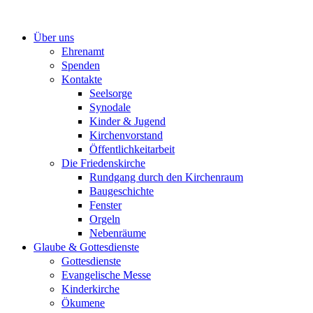
Zum
Inhalt
Über uns
springen
Ehrenamt
Spenden
Kontakte
Seelsorge
Synodale
Kinder & Jugend
Kirchenvorstand
Öffentlichkeitarbeit
Die Friedenskirche
Rundgang durch den Kirchenraum
Baugeschichte
Fenster
Orgeln
Nebenräume
Glaube & Gottesdienste
Gottesdienste
Evangelische Messe
Kinderkirche
Ökumene