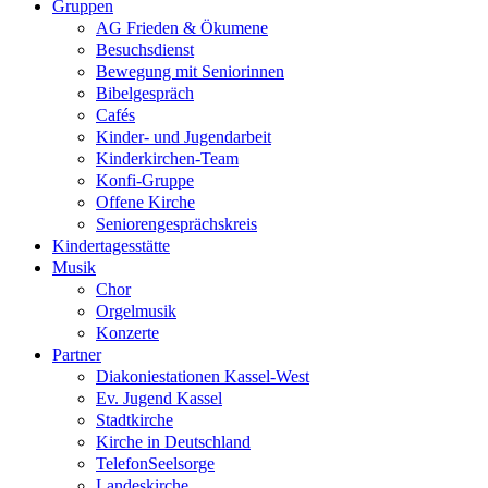
Gruppen
AG Frieden & Ökumene
Besuchsdienst
Bewegung mit Seniorinnen
Bibelgespräch
Cafés
Kinder- und Jugendarbeit
Kinderkirchen-Team
Konfi-Gruppe
Offene Kirche
Seniorengesprächskreis
Kindertagesstätte
Musik
Chor
Orgelmusik
Konzerte
Partner
Diakoniestationen Kassel-West
Ev. Jugend Kassel
Stadtkirche
Kirche in Deutschland
TelefonSeelsorge
Landeskirche