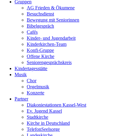
Gruppen
AG Frieden & Ökumene
Besuchsdienst
Bewegung mit Seniorinnen
Bibelgespräch
Cafés
Kinder- und Jugendarbeit
Kinderkirchen-Team
Konfi-Gruppe
Offene Kirche
Seniorengesprächskreis
Kindertagesstätte
Musik
Chor
Orgelmusik
Konzerte
Partner
Diakoniestationen Kassel-West
Ev. Jugend Kassel
Stadtkirche
Kirche in Deutschland
TelefonSeelsorge
Landeskirche