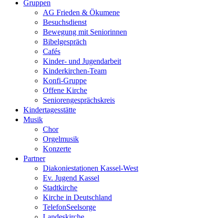
Gruppen
AG Frieden & Ökumene
Besuchsdienst
Bewegung mit Seniorinnen
Bibelgespräch
Cafés
Kinder- und Jugendarbeit
Kinderkirchen-Team
Konfi-Gruppe
Offene Kirche
Seniorengesprächskreis
Kindertagesstätte
Musik
Chor
Orgelmusik
Konzerte
Partner
Diakoniestationen Kassel-West
Ev. Jugend Kassel
Stadtkirche
Kirche in Deutschland
TelefonSeelsorge
Landeskirche