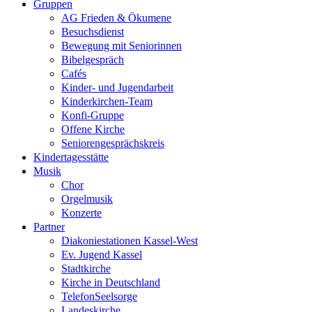
Gruppen
AG Frieden & Ökumene
Besuchsdienst
Bewegung mit Seniorinnen
Bibelgespräch
Cafés
Kinder- und Jugendarbeit
Kinderkirchen-Team
Konfi-Gruppe
Offene Kirche
Seniorengesprächskreis
Kindertagesstätte
Musik
Chor
Orgelmusik
Konzerte
Partner
Diakoniestationen Kassel-West
Ev. Jugend Kassel
Stadtkirche
Kirche in Deutschland
TelefonSeelsorge
Landeskirche