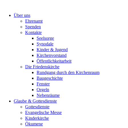
Zum
Inhalt
Über uns
springen
Ehrenamt
Spenden
Kontakte
Seelsorge
Synodale
Kinder & Jugend
Kirchenvorstand
Öffentlichkeitarbeit
Die Friedenskirche
Rundgang durch den Kirchenraum
Baugeschichte
Fenster
Orgeln
Nebenräume
Glaube & Gottesdienste
Gottesdienste
Evangelische Messe
Kinderkirche
Ökumene