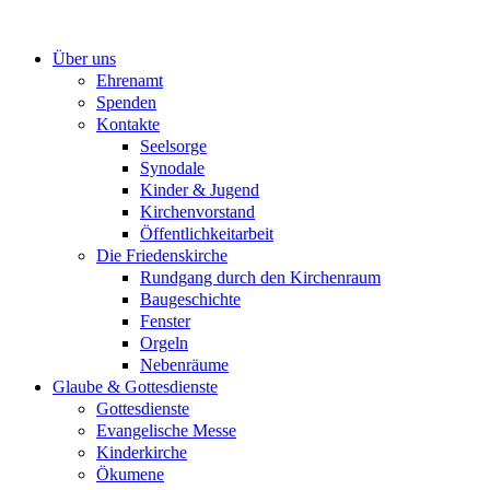
Zum
Inhalt
Über uns
springen
Ehrenamt
Spenden
Kontakte
Seelsorge
Synodale
Kinder & Jugend
Kirchenvorstand
Öffentlichkeitarbeit
Die Friedenskirche
Rundgang durch den Kirchenraum
Baugeschichte
Fenster
Orgeln
Nebenräume
Glaube & Gottesdienste
Gottesdienste
Evangelische Messe
Kinderkirche
Ökumene