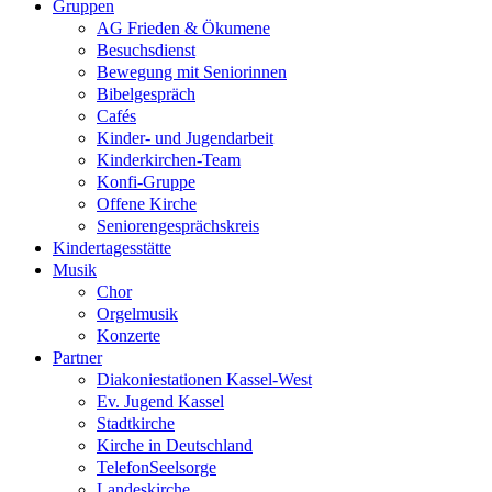
Gruppen
AG Frieden & Ökumene
Besuchsdienst
Bewegung mit Seniorinnen
Bibelgespräch
Cafés
Kinder- und Jugendarbeit
Kinderkirchen-Team
Konfi-Gruppe
Offene Kirche
Seniorengesprächskreis
Kindertagesstätte
Musik
Chor
Orgelmusik
Konzerte
Partner
Diakoniestationen Kassel-West
Ev. Jugend Kassel
Stadtkirche
Kirche in Deutschland
TelefonSeelsorge
Landeskirche