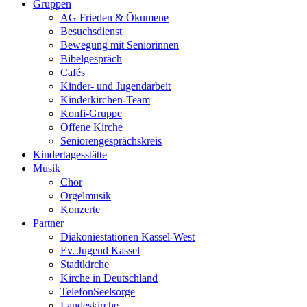
Gruppen
AG Frieden & Ökumene
Besuchsdienst
Bewegung mit Seniorinnen
Bibelgespräch
Cafés
Kinder- und Jugendarbeit
Kinderkirchen-Team
Konfi-Gruppe
Offene Kirche
Seniorengesprächskreis
Kindertagesstätte
Musik
Chor
Orgelmusik
Konzerte
Partner
Diakoniestationen Kassel-West
Ev. Jugend Kassel
Stadtkirche
Kirche in Deutschland
TelefonSeelsorge
Landeskirche