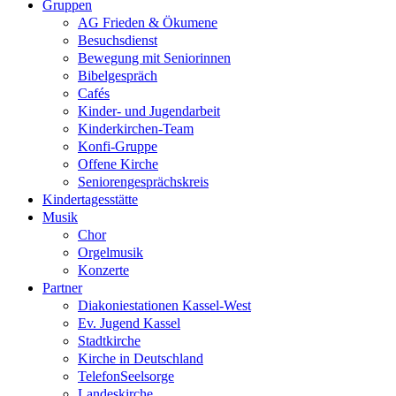
Gruppen
AG Frieden & Ökumene
Besuchsdienst
Bewegung mit Seniorinnen
Bibelgespräch
Cafés
Kinder- und Jugendarbeit
Kinderkirchen-Team
Konfi-Gruppe
Offene Kirche
Seniorengesprächskreis
Kindertagesstätte
Musik
Chor
Orgelmusik
Konzerte
Partner
Diakoniestationen Kassel-West
Ev. Jugend Kassel
Stadtkirche
Kirche in Deutschland
TelefonSeelsorge
Landeskirche