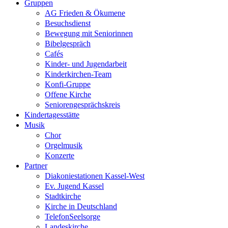
Gruppen
AG Frieden & Ökumene
Besuchsdienst
Bewegung mit Seniorinnen
Bibelgespräch
Cafés
Kinder- und Jugendarbeit
Kinderkirchen-Team
Konfi-Gruppe
Offene Kirche
Seniorengesprächskreis
Kindertagesstätte
Musik
Chor
Orgelmusik
Konzerte
Partner
Diakoniestationen Kassel-West
Ev. Jugend Kassel
Stadtkirche
Kirche in Deutschland
TelefonSeelsorge
Landeskirche