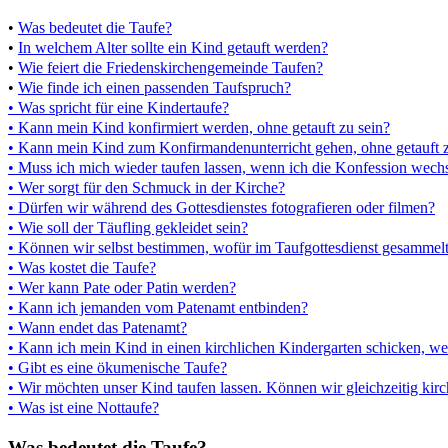
•
Was bedeutet die Taufe?
•
In welchem Alter sollte ein Kind getauft werden?
•
Wie feiert die Friedenskirchengemeinde Taufen?
•
Wie finde ich einen passenden Taufspruch?
•
Was spricht für eine Kindertaufe?
•
Kann mein Kind konfirmiert werden, ohne getauft zu sein?
•
Kann mein Kind zum Konfirmandenunterricht gehen, ohne getauft z
•
Muss ich mich wieder taufen lassen, wenn ich die Konfession wechs
•
Wer sorgt für den Schmuck in der Kirche?
•
Dürfen wir während des Gottesdienstes fotografieren oder filmen?
•
Wie soll der Täufling gekleidet sein?
•
Können wir selbst bestimmen, wofür im Taufgottesdienst gesammel
•
Was kostet die Taufe?
•
Wer kann Pate oder Patin werden?
•
Kann ich jemanden vom Patenamt entbinden?
•
Wann endet das Patenamt?
•
Kann ich mein Kind in einen kirchlichen Kindergarten schicken, wenn
•
Gibt es eine ökumenische Taufe?
•
Wir möchten unser Kind taufen lassen. Können wir gleichzeitig kirc
•
Was ist eine Nottaufe?
Was bedeutet die Taufe?