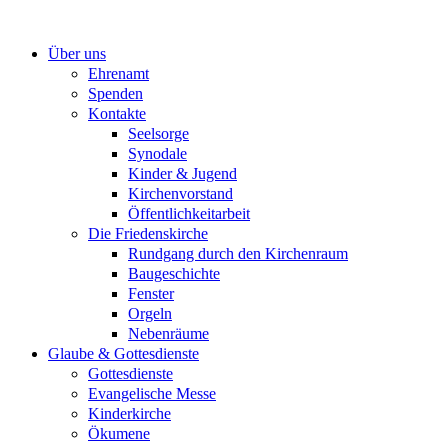
Zum
Inhalt
Über uns
springen
Ehrenamt
Spenden
Kontakte
Seelsorge
Synodale
Kinder & Jugend
Kirchenvorstand
Öffentlichkeitarbeit
Die Friedenskirche
Rundgang durch den Kirchenraum
Baugeschichte
Fenster
Orgeln
Nebenräume
Glaube & Gottesdienste
Gottesdienste
Evangelische Messe
Kinderkirche
Ökumene