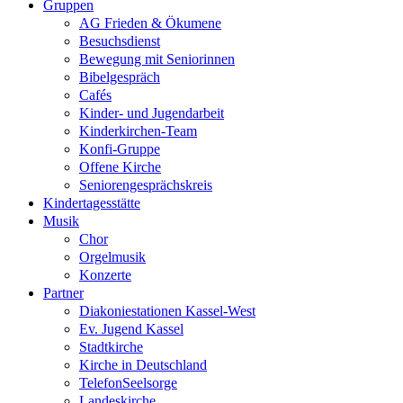
Gruppen
AG Frieden & Ökumene
Besuchsdienst
Bewegung mit Seniorinnen
Bibelgespräch
Cafés
Kinder- und Jugendarbeit
Kinderkirchen-Team
Konfi-Gruppe
Offene Kirche
Seniorengesprächskreis
Kindertagesstätte
Musik
Chor
Orgelmusik
Konzerte
Partner
Diakoniestationen Kassel-West
Ev. Jugend Kassel
Stadtkirche
Kirche in Deutschland
TelefonSeelsorge
Landeskirche