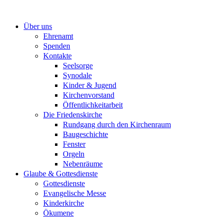
Zum
Inhalt
Über uns
springen
Ehrenamt
Spenden
Kontakte
Seelsorge
Synodale
Kinder & Jugend
Kirchenvorstand
Öffentlichkeitarbeit
Die Friedenskirche
Rundgang durch den Kirchenraum
Baugeschichte
Fenster
Orgeln
Nebenräume
Glaube & Gottesdienste
Gottesdienste
Evangelische Messe
Kinderkirche
Ökumene