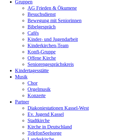
Gruppen
AG Frieden & Ökumene
Besuchsdienst
Bewegung mit Seniorinnen
Bibelgespräch
Cafés
Kinder- und Jugendarbeit
Kinderkirchen-Team
Konfi-Gruppe
Offene Kirche
Seniorengesprächskreis
Kindertagesstätte
Musik
Chor
Orgelmusik
Konzerte
Partner
Diakoniestationen Kassel-West
Ev. Jugend Kassel
Stadtkirche
Kirche in Deutschland
TelefonSeelsorge
Landeskirche