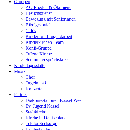
Gruppen
AG Frieden & Ökumene
Besuchsdienst
Bewegung mit Seniorinnen
Bibelgespräch
Cafés
Kinder- und Jugendarbeit
Kinderkirchen-Team
Konfi-Gruppe
Offene Kirche
Seniorengesprächskreis
Kindertagesstätte
Musik
Chor
Orgelmusik
Konzerte
Partner
Diakoniestationen Kassel-West
Ev. Jugend Kassel
Stadtkirche
Kirche in Deutschland
TelefonSeelsorge
Landeskirche