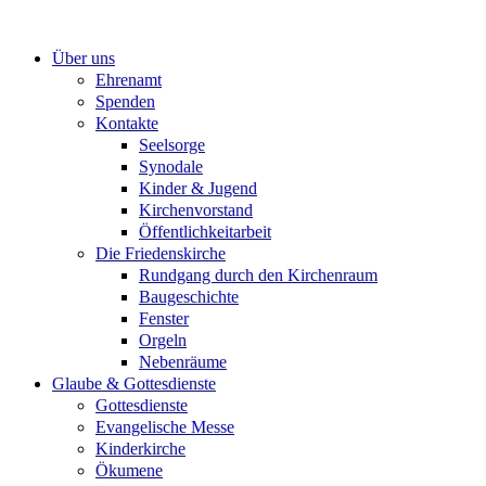
Zum
Inhalt
Über uns
springen
Ehrenamt
Spenden
Kontakte
Seelsorge
Synodale
Kinder & Jugend
Kirchenvorstand
Öffentlichkeitarbeit
Die Friedenskirche
Rundgang durch den Kirchenraum
Baugeschichte
Fenster
Orgeln
Nebenräume
Glaube & Gottesdienste
Gottesdienste
Evangelische Messe
Kinderkirche
Ökumene