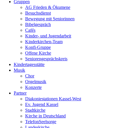
Gruppen
AG Frieden & Ökumene
Besuchsdienst
Bewegung mit Seniorinnen
Bibelgespräch
Cafés
Kinder- und Jugendarbeit
Kinderkirchen-Team
Konfi-Gruppe
Offene Kirche
Seniorengesprächskreis
Kindertagesstätte
Musik
Chor
Orgelmusik
Konzerte
Partner
Diakoniestationen Kassel-West
Ev. Jugend Kassel
Stadtkirche
Kirche in Deutschland
TelefonSeelsorge
Landeskirche