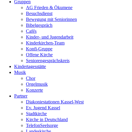
Gruppen
AG Frieden & Ökumene
Besuchsdienst
Bewegung mit Seniorinnen
Bibelgespräch
Cafés
Kinder- und Jugendarbeit
Kinderkirchen-Team
Konfi-Gruppe
Offene Kirche
Seniorengesprächskreis
Kindertagesstätte
Musik
Chor
Orgelmusik
Konzerte
Partner
Diakoniestationen Kassel-West
Ev. Jugend Kassel
Stadtkirche
Kirche in Deutschland
TelefonSeelsorge
Landeskirche