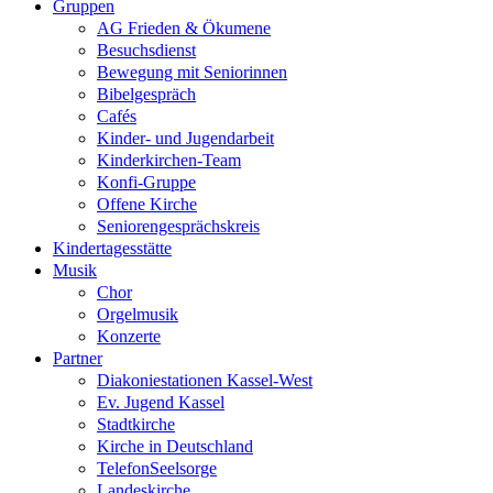
Gruppen
AG Frieden & Ökumene
Besuchsdienst
Bewegung mit Seniorinnen
Bibelgespräch
Cafés
Kinder- und Jugendarbeit
Kinderkirchen-Team
Konfi-Gruppe
Offene Kirche
Seniorengesprächskreis
Kindertagesstätte
Musik
Chor
Orgelmusik
Konzerte
Partner
Diakoniestationen Kassel-West
Ev. Jugend Kassel
Stadtkirche
Kirche in Deutschland
TelefonSeelsorge
Landeskirche