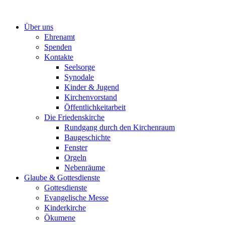
Zum
Inhalt
Über uns
springen
Ehrenamt
Spenden
Kontakte
Seelsorge
Synodale
Kinder & Jugend
Kirchenvorstand
Öffentlichkeitarbeit
Die Friedenskirche
Rundgang durch den Kirchenraum
Baugeschichte
Fenster
Orgeln
Nebenräume
Glaube & Gottesdienste
Gottesdienste
Evangelische Messe
Kinderkirche
Ökumene