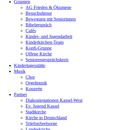
Gruppen
AG Frieden & Ökumene
Besuchsdienst
Bewegung mit Seniorinnen
Bibelgespräch
Cafés
Kinder- und Jugendarbeit
Kinderkirchen-Team
Konfi-Gruppe
Offene Kirche
Seniorengesprächskreis
Kindertagesstätte
Musik
Chor
Orgelmusik
Konzerte
Partner
Diakoniestationen Kassel-West
Ev. Jugend Kassel
Stadtkirche
Kirche in Deutschland
TelefonSeelsorge
Landeskirche