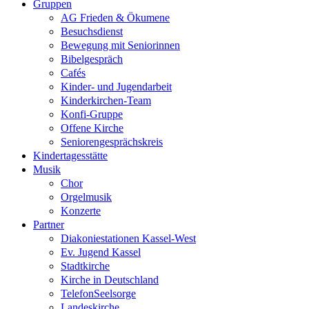
Gruppen
AG Frieden & Ökumene
Besuchsdienst
Bewegung mit Seniorinnen
Bibelgespräch
Cafés
Kinder- und Jugendarbeit
Kinderkirchen-Team
Konfi-Gruppe
Offene Kirche
Seniorengesprächskreis
Kindertagesstätte
Musik
Chor
Orgelmusik
Konzerte
Partner
Diakoniestationen Kassel-West
Ev. Jugend Kassel
Stadtkirche
Kirche in Deutschland
TelefonSeelsorge
Landeskirche