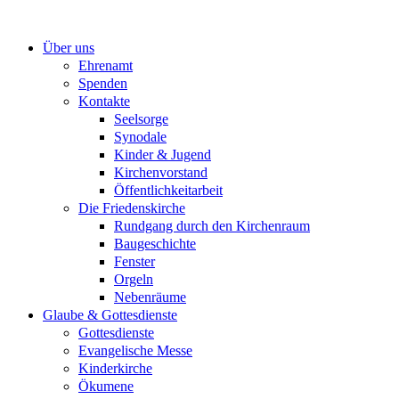
Zum
Inhalt
Über uns
springen
Ehrenamt
Spenden
Kontakte
Seelsorge
Synodale
Kinder & Jugend
Kirchenvorstand
Öffentlichkeitarbeit
Die Friedenskirche
Rundgang durch den Kirchenraum
Baugeschichte
Fenster
Orgeln
Nebenräume
Glaube & Gottesdienste
Gottesdienste
Evangelische Messe
Kinderkirche
Ökumene