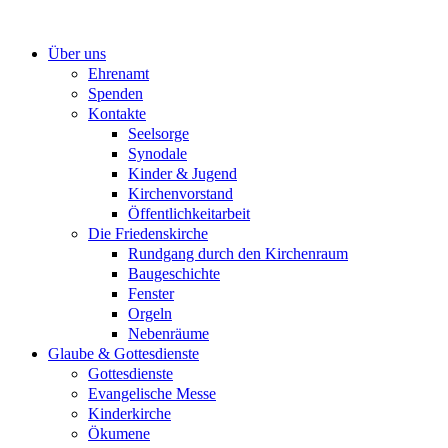
Zum
Inhalt
Über uns
springen
Ehrenamt
Spenden
Kontakte
Seelsorge
Synodale
Kinder & Jugend
Kirchenvorstand
Öffentlichkeitarbeit
Die Friedenskirche
Rundgang durch den Kirchenraum
Baugeschichte
Fenster
Orgeln
Nebenräume
Glaube & Gottesdienste
Gottesdienste
Evangelische Messe
Kinderkirche
Ökumene