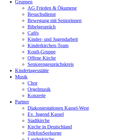
Gruppen
AG Frieden & Ökumene
Besuchsdienst
Bewegung mit Seniorinnen
Bibelgespräch
Cafés
Kinder- und Jugendarbeit
Kinderkirchen-Team
Konfi-Gruppe
Offene Kirche
Seniorengesprächskreis
Kindertagesstätte
Musik
Chor
Orgelmusik
Konzerte
Partner
Diakoniestationen Kassel-West
Ev. Jugend Kassel
Stadtkirche
Kirche in Deutschland
TelefonSeelsorge
Landeskirche