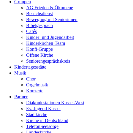
Gruppen
AG Frieden & Ökumene
Besuchsdienst
Bewegung mit Seniorinnen
Bibelgespräch
Cafés
Kinder- und Jugendarbeit
Kinderkirchen-Team
Konfi-Gruppe
Offene Kirche
Seniorengesprächskreis
Kindertagesstätte
Musik
Chor
Orgelmusik
Konzerte
Partner
Diakoniestationen Kassel-West
Ev. Jugend Kassel
Stadtkirche
Kirche in Deutschland
TelefonSeelsorge
Landeskirche