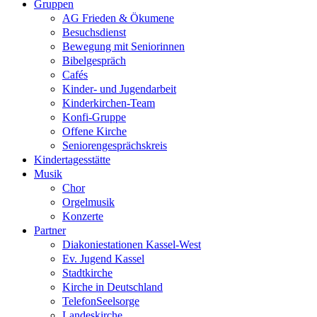
Gruppen
AG Frieden & Ökumene
Besuchsdienst
Bewegung mit Seniorinnen
Bibelgespräch
Cafés
Kinder- und Jugendarbeit
Kinderkirchen-Team
Konfi-Gruppe
Offene Kirche
Seniorengesprächskreis
Kindertagesstätte
Musik
Chor
Orgelmusik
Konzerte
Partner
Diakoniestationen Kassel-West
Ev. Jugend Kassel
Stadtkirche
Kirche in Deutschland
TelefonSeelsorge
Landeskirche