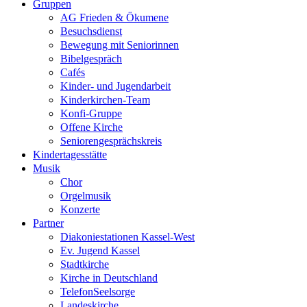
Gruppen
AG Frieden & Ökumene
Besuchsdienst
Bewegung mit Seniorinnen
Bibelgespräch
Cafés
Kinder- und Jugendarbeit
Kinderkirchen-Team
Konfi-Gruppe
Offene Kirche
Seniorengesprächskreis
Kindertagesstätte
Musik
Chor
Orgelmusik
Konzerte
Partner
Diakoniestationen Kassel-West
Ev. Jugend Kassel
Stadtkirche
Kirche in Deutschland
TelefonSeelsorge
Landeskirche