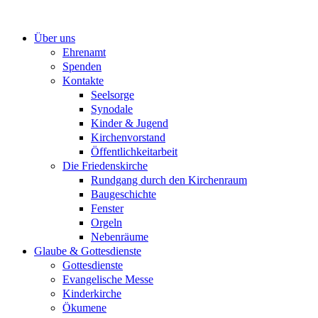
Zum
Inhalt
Über uns
springen
Ehrenamt
Spenden
Kontakte
Seelsorge
Synodale
Kinder & Jugend
Kirchenvorstand
Öffentlichkeitarbeit
Die Friedenskirche
Rundgang durch den Kirchenraum
Baugeschichte
Fenster
Orgeln
Nebenräume
Glaube & Gottesdienste
Gottesdienste
Evangelische Messe
Kinderkirche
Ökumene