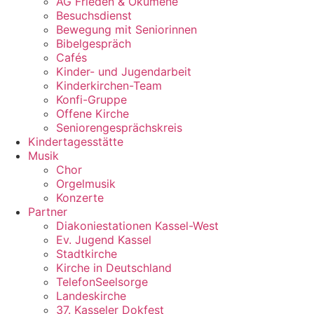
AG Frieden & Ökumene
Besuchsdienst
Bewegung mit Seniorinnen
Bibelgespräch
Cafés
Kinder- und Jugendarbeit
Kinderkirchen-Team
Konfi-Gruppe
Offene Kirche
Seniorengesprächskreis
Kindertagesstätte
Musik
Chor
Orgelmusik
Konzerte
Partner
Diakoniestationen Kassel-West
Ev. Jugend Kassel
Stadtkirche
Kirche in Deutschland
TelefonSeelsorge
Landeskirche
37. Kasseler Dokfest