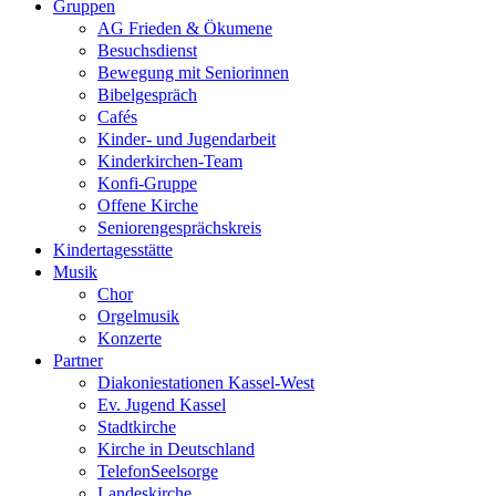
Gruppen
AG Frieden & Ökumene
Besuchsdienst
Bewegung mit Seniorinnen
Bibelgespräch
Cafés
Kinder- und Jugendarbeit
Kinderkirchen-Team
Konfi-Gruppe
Offene Kirche
Seniorengesprächskreis
Kindertagesstätte
Musik
Chor
Orgelmusik
Konzerte
Partner
Diakoniestationen Kassel-West
Ev. Jugend Kassel
Stadtkirche
Kirche in Deutschland
TelefonSeelsorge
Landeskirche