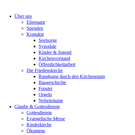
Zum
Inhalt
Über uns
springen
Ehrenamt
Spenden
Kontakte
Seelsorge
Synodale
Kinder & Jugend
Kirchenvorstand
Öffentlichkeitarbeit
Die Friedenskirche
Rundgang durch den Kirchenraum
Baugeschichte
Fenster
Orgeln
Nebenräume
Glaube & Gottesdienste
Gottesdienste
Evangelische Messe
Kinderkirche
Ökumene