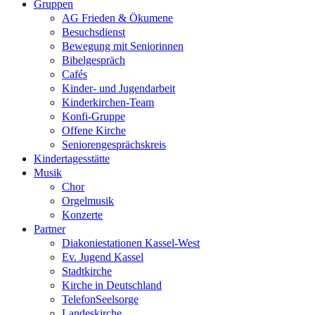
Gruppen
AG Frieden & Ökumene
Besuchsdienst
Bewegung mit Seniorinnen
Bibelgespräch
Cafés
Kinder- und Jugendarbeit
Kinderkirchen-Team
Konfi-Gruppe
Offene Kirche
Seniorengesprächskreis
Kindertagesstätte
Musik
Chor
Orgelmusik
Konzerte
Partner
Diakoniestationen Kassel-West
Ev. Jugend Kassel
Stadtkirche
Kirche in Deutschland
TelefonSeelsorge
Landeskirche