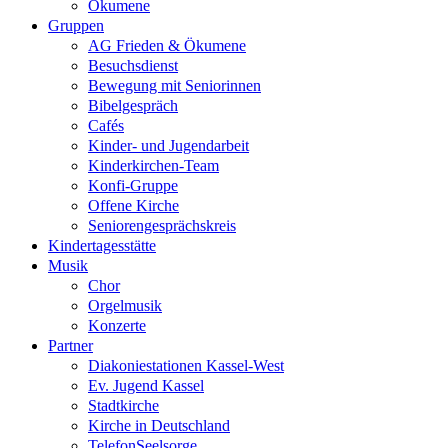
Ökumene
Gruppen
AG Frieden & Ökumene
Besuchsdienst
Bewegung mit Seniorinnen
Bibelgespräch
Cafés
Kinder- und Jugendarbeit
Kinderkirchen-Team
Konfi-Gruppe
Offene Kirche
Seniorengesprächskreis
Kindertagesstätte
Musik
Chor
Orgelmusik
Konzerte
Partner
Diakoniestationen Kassel-West
Ev. Jugend Kassel
Stadtkirche
Kirche in Deutschland
TelefonSeelsorge