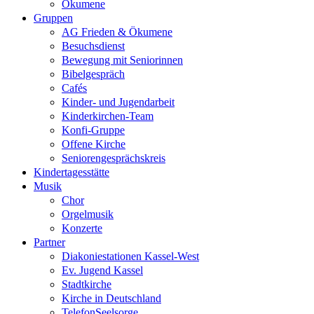
Ökumene
Gruppen
AG Frieden & Ökumene
Besuchsdienst
Bewegung mit Seniorinnen
Bibelgespräch
Cafés
Kinder- und Jugendarbeit
Kinderkirchen-Team
Konfi-Gruppe
Offene Kirche
Seniorengesprächskreis
Kindertagesstätte
Musik
Chor
Orgelmusik
Konzerte
Partner
Diakoniestationen Kassel-West
Ev. Jugend Kassel
Stadtkirche
Kirche in Deutschland
TelefonSeelsorge