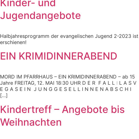
Kinder- und
Jugendangebote
Halbjahresprogramm der evangelischen Jugend 2-2023 ist
erschienen!
EIN KRIMIDINNERABEND
MORD IM PFARRHAUS – EIN KRIMIDINNERABEND – ab 15
Jahre FREITAG, 12. MAI 18:30 UHR D E R F A L L : L A S V
E G A S E I N J U N G G E S E L L I N N E N A B S C H I
[…]
Kindertreff – Angebote bis
Weihnachten