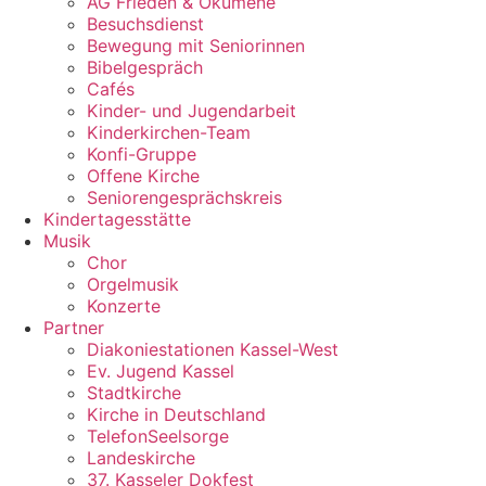
AG Frieden & Ökumene
Besuchsdienst
Bewegung mit Seniorinnen
Bibelgespräch
Cafés
Kinder- und Jugendarbeit
Kinderkirchen-Team
Konfi-Gruppe
Offene Kirche
Seniorengesprächskreis
Kindertagesstätte
Musik
Chor
Orgelmusik
Konzerte
Partner
Diakoniestationen Kassel-West
Ev. Jugend Kassel
Stadtkirche
Kirche in Deutschland
TelefonSeelsorge
Landeskirche
37. Kasseler Dokfest