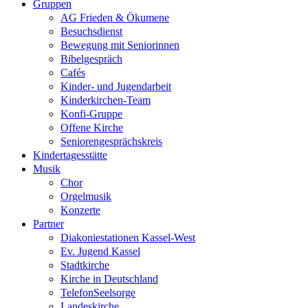
Gruppen
AG Frieden & Ökumene
Besuchsdienst
Bewegung mit Seniorinnen
Bibelgespräch
Cafés
Kinder- und Jugendarbeit
Kinderkirchen-Team
Konfi-Gruppe
Offene Kirche
Seniorengesprächskreis
Kindertagesstätte
Musik
Chor
Orgelmusik
Konzerte
Partner
Diakoniestationen Kassel-West
Ev. Jugend Kassel
Stadtkirche
Kirche in Deutschland
TelefonSeelsorge
Landeskirche