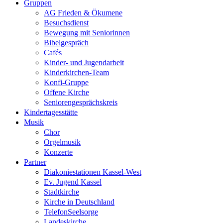
Gruppen
AG Frieden & Ökumene
Besuchsdienst
Bewegung mit Seniorinnen
Bibelgespräch
Cafés
Kinder- und Jugendarbeit
Kinderkirchen-Team
Konfi-Gruppe
Offene Kirche
Seniorengesprächskreis
Kindertagesstätte
Musik
Chor
Orgelmusik
Konzerte
Partner
Diakoniestationen Kassel-West
Ev. Jugend Kassel
Stadtkirche
Kirche in Deutschland
TelefonSeelsorge
Landeskirche