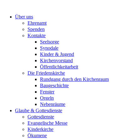
Zum
Inhalt
Über uns
springen
Ehrenamt
Spenden
Kontakte
Seelsorge
Synodale
Kinder & Jugend
Kirchenvorstand
Öffentlichkeitarbeit
Die Friedenskirche
Rundgang durch den Kirchenraum
Baugeschichte
Fenster
Orgeln
Nebenräume
Glaube & Gottesdienste
Gottesdienste
Evangelische Messe
Kinderkirche
Ökumene