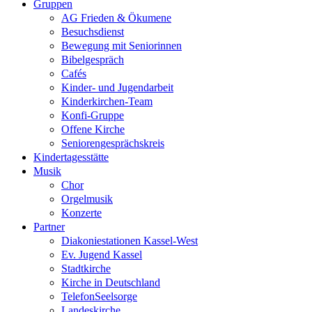
Gruppen
AG Frieden & Ökumene
Besuchsdienst
Bewegung mit Seniorinnen
Bibelgespräch
Cafés
Kinder- und Jugendarbeit
Kinderkirchen-Team
Konfi-Gruppe
Offene Kirche
Seniorengesprächskreis
Kindertagesstätte
Musik
Chor
Orgelmusik
Konzerte
Partner
Diakoniestationen Kassel-West
Ev. Jugend Kassel
Stadtkirche
Kirche in Deutschland
TelefonSeelsorge
Landeskirche