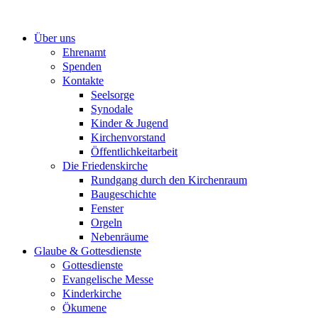
Zum
Inhalt
Über uns
springen
Ehrenamt
Spenden
Kontakte
Seelsorge
Synodale
Kinder & Jugend
Kirchenvorstand
Öffentlichkeitarbeit
Die Friedenskirche
Rundgang durch den Kirchenraum
Baugeschichte
Fenster
Orgeln
Nebenräume
Glaube & Gottesdienste
Gottesdienste
Evangelische Messe
Kinderkirche
Ökumene