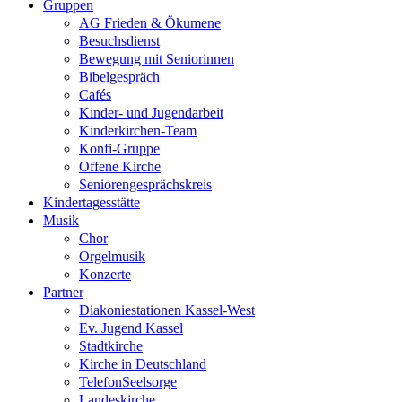
Gruppen
AG Frieden & Ökumene
Besuchsdienst
Bewegung mit Seniorinnen
Bibelgespräch
Cafés
Kinder- und Jugendarbeit
Kinderkirchen-Team
Konfi-Gruppe
Offene Kirche
Seniorengesprächskreis
Kindertagesstätte
Musik
Chor
Orgelmusik
Konzerte
Partner
Diakoniestationen Kassel-West
Ev. Jugend Kassel
Stadtkirche
Kirche in Deutschland
TelefonSeelsorge
Landeskirche