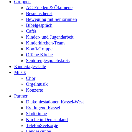
Gruppen
AG Frieden & Ökumene
Besuchsdienst
Bewegung mit Seniorinnen
Bibelgespräch
Cafés
Kinder- und Jugendarbeit
Kinderkirchen-Team
Konfi-Gruppe
Offene Kirche
Seniorengesprächskreis
Kindertagesstätte
Musik
Chor
Orgelmusik
Konzerte
Partner
Diakoniestationen Kassel-West
Ev. Jugend Kassel
Stadtkirche
Kirche in Deutschland
TelefonSeelsorge
Landeskirche