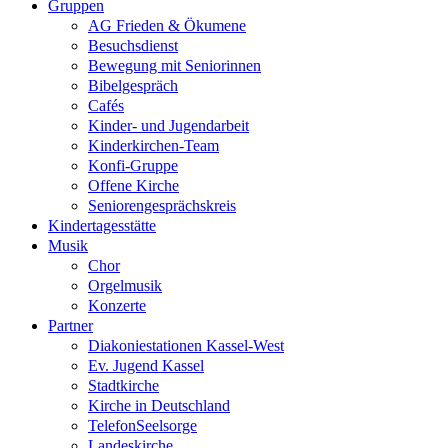
Gruppen
AG Frieden & Ökumene
Besuchsdienst
Bewegung mit Seniorinnen
Bibelgespräch
Cafés
Kinder- und Jugendarbeit
Kinderkirchen-Team
Konfi-Gruppe
Offene Kirche
Seniorengesprächskreis
Kindertagesstätte
Musik
Chor
Orgelmusik
Konzerte
Partner
Diakoniestationen Kassel-West
Ev. Jugend Kassel
Stadtkirche
Kirche in Deutschland
TelefonSeelsorge
Landeskirche