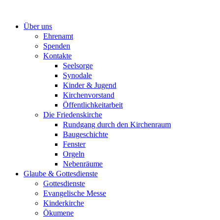
Zum
Inhalt
Über uns
springen
Ehrenamt
Spenden
Kontakte
Seelsorge
Synodale
Kinder & Jugend
Kirchenvorstand
Öffentlichkeitarbeit
Die Friedenskirche
Rundgang durch den Kirchenraum
Baugeschichte
Fenster
Orgeln
Nebenräume
Glaube & Gottesdienste
Gottesdienste
Evangelische Messe
Kinderkirche
Ökumene