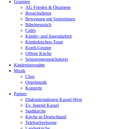
Gruppen
AG Frieden & Ökumene
Besuchsdienst
Bewegung mit Seniorinnen
Bibelgespräch
Cafés
Kinder- und Jugendarbeit
Kinderkirchen-Team
Konfi-Gruppe
Offene Kirche
Seniorengesprächskreis
Kindertagesstätte
Musik
Chor
Orgelmusik
Konzerte
Partner
Diakoniestationen Kassel-West
Ev. Jugend Kassel
Stadtkirche
Kirche in Deutschland
TelefonSeelsorge
Landeskirche