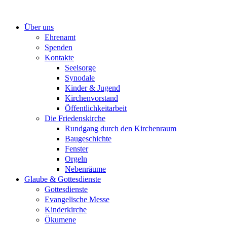
Zum
Inhalt
Über uns
springen
Ehrenamt
Spenden
Kontakte
Seelsorge
Synodale
Kinder & Jugend
Kirchenvorstand
Öffentlichkeitarbeit
Die Friedenskirche
Rundgang durch den Kirchenraum
Baugeschichte
Fenster
Orgeln
Nebenräume
Glaube & Gottesdienste
Gottesdienste
Evangelische Messe
Kinderkirche
Ökumene