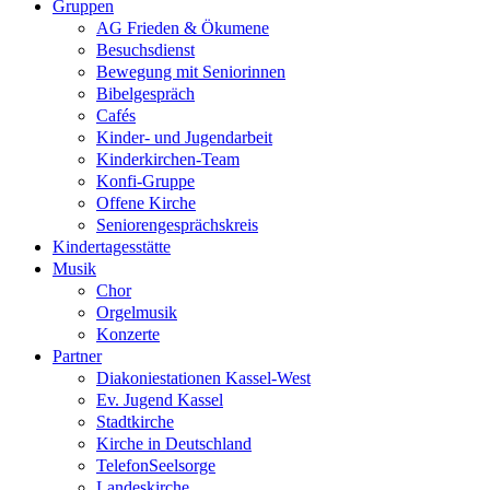
Gruppen
AG Frieden & Ökumene
Besuchsdienst
Bewegung mit Seniorinnen
Bibelgespräch
Cafés
Kinder- und Jugendarbeit
Kinderkirchen-Team
Konfi-Gruppe
Offene Kirche
Seniorengesprächskreis
Kindertagesstätte
Musik
Chor
Orgelmusik
Konzerte
Partner
Diakoniestationen Kassel-West
Ev. Jugend Kassel
Stadtkirche
Kirche in Deutschland
TelefonSeelsorge
Landeskirche