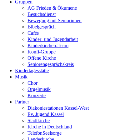
Gruppen
AG Frieden & Ökumene
Besuchsdienst
Bewegung mit Seniorinnen
Bibelgespräch
Cafés
Kinder- und Jugendarbeit
Kinderkirchen-Team
Konfi-Gruppe
Offene Kirche
Seniorengesprächskreis
Kindertagesstätte
Musik
Chor
Orgelmusik
Konzerte
Partner
Diakoniestationen Kassel-West
Ev. Jugend Kassel
Stadtkirche
Kirche in Deutschland
TelefonSeelsorge
Landeskirche