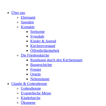
Zum
Inhalt
Über uns
springen
Ehrenamt
Spenden
Kontakte
Seelsorge
Synodale
Kinder & Jugend
Kirchenvorstand
Öffentlichkeitarbeit
Die Friedenskirche
Rundgang durch den Kirchenraum
Baugeschichte
Fenster
Orgeln
Nebenräume
Glaube & Gottesdienste
Gottesdienste
Evangelische Messe
Kinderkirche
Ökumene