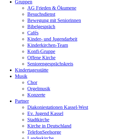
Gruppen
AG Frieden & Ökumene
Besuchsdienst
Bewegung mit Seniorinnen
Bibelgespräch
Cafés
Kinder- und Jugendarbeit
Kinderkirchen-Team
Konfi-Gruppe
Offene Kirche
Seniorengesprächskreis
Kindertagesstätte
Musik
Chor
Orgelmusik
Konzerte
Partner
Diakoniestationen Kassel-West
Ev. Jugend Kassel
Stadtkirche
Kirche in Deutschland
TelefonSeelsorge
Landeskirche