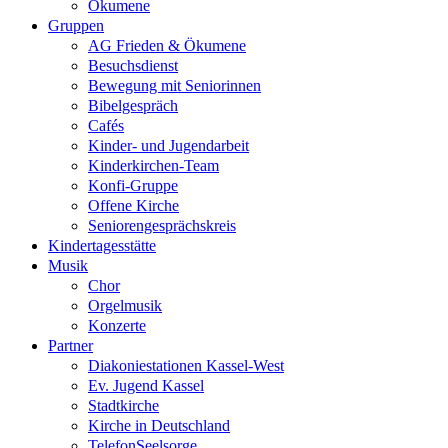
Ökumene
Gruppen
AG Frieden & Ökumene
Besuchsdienst
Bewegung mit Seniorinnen
Bibelgespräch
Cafés
Kinder- und Jugendarbeit
Kinderkirchen-Team
Konfi-Gruppe
Offene Kirche
Seniorengesprächskreis
Kindertagesstätte
Musik
Chor
Orgelmusik
Konzerte
Partner
Diakoniestationen Kassel-West
Ev. Jugend Kassel
Stadtkirche
Kirche in Deutschland
TelefonSeelsorge