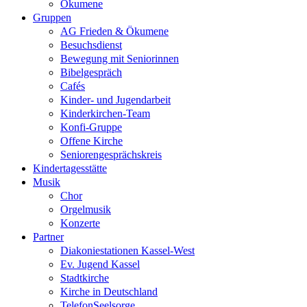
Ökumene
Gruppen
AG Frieden & Ökumene
Besuchsdienst
Bewegung mit Seniorinnen
Bibelgespräch
Cafés
Kinder- und Jugendarbeit
Kinderkirchen-Team
Konfi-Gruppe
Offene Kirche
Seniorengesprächskreis
Kindertagesstätte
Musik
Chor
Orgelmusik
Konzerte
Partner
Diakoniestationen Kassel-West
Ev. Jugend Kassel
Stadtkirche
Kirche in Deutschland
TelefonSeelsorge