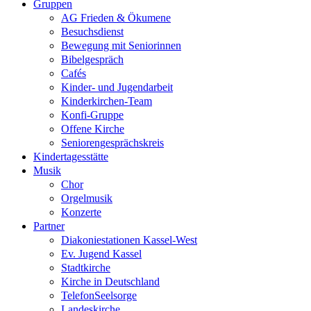
Gruppen
AG Frieden & Ökumene
Besuchsdienst
Bewegung mit Seniorinnen
Bibelgespräch
Cafés
Kinder- und Jugendarbeit
Kinderkirchen-Team
Konfi-Gruppe
Offene Kirche
Seniorengesprächskreis
Kindertagesstätte
Musik
Chor
Orgelmusik
Konzerte
Partner
Diakoniestationen Kassel-West
Ev. Jugend Kassel
Stadtkirche
Kirche in Deutschland
TelefonSeelsorge
Landeskirche