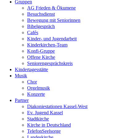
Gruppen
AG Frieden & Ökumene
Besuchsdienst
Bewegung mit Seniorinnen
Bibelgespräch
Cafés
Kinder- und Jugendarbeit
Kinderkirchen-Team
Konfi-Gruppe
Offene Kirche
Seniorengesprächskreis
Kindertagesstätte
Musik
Chor
Orgelmusik
Konzerte
Partner
Diakoniestationen Kassel-West
Ev. Jugend Kassel
Stadtkirche
Kirche in Deutschland
TelefonSeelsorge
Landeskirche