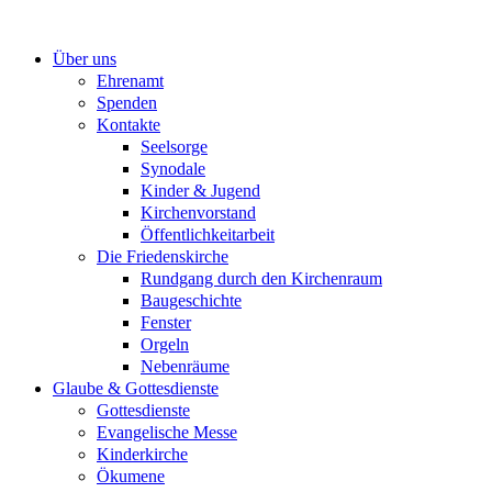
Zum
Inhalt
Über uns
springen
Ehrenamt
Spenden
Kontakte
Seelsorge
Synodale
Kinder & Jugend
Kirchenvorstand
Öffentlichkeitarbeit
Die Friedenskirche
Rundgang durch den Kirchenraum
Baugeschichte
Fenster
Orgeln
Nebenräume
Glaube & Gottesdienste
Gottesdienste
Evangelische Messe
Kinderkirche
Ökumene