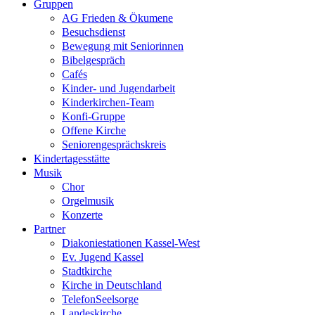
Gruppen
AG Frieden & Ökumene
Besuchsdienst
Bewegung mit Seniorinnen
Bibelgespräch
Cafés
Kinder- und Jugendarbeit
Kinderkirchen-Team
Konfi-Gruppe
Offene Kirche
Seniorengesprächskreis
Kindertagesstätte
Musik
Chor
Orgelmusik
Konzerte
Partner
Diakoniestationen Kassel-West
Ev. Jugend Kassel
Stadtkirche
Kirche in Deutschland
TelefonSeelsorge
Landeskirche