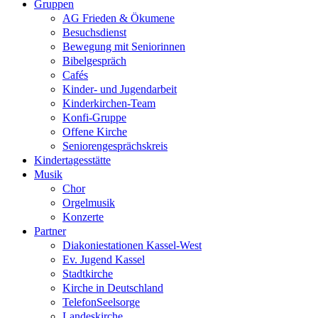
Gruppen
AG Frieden & Ökumene
Besuchsdienst
Bewegung mit Seniorinnen
Bibelgespräch
Cafés
Kinder- und Jugendarbeit
Kinderkirchen-Team
Konfi-Gruppe
Offene Kirche
Seniorengesprächskreis
Kindertagesstätte
Musik
Chor
Orgelmusik
Konzerte
Partner
Diakoniestationen Kassel-West
Ev. Jugend Kassel
Stadtkirche
Kirche in Deutschland
TelefonSeelsorge
Landeskirche