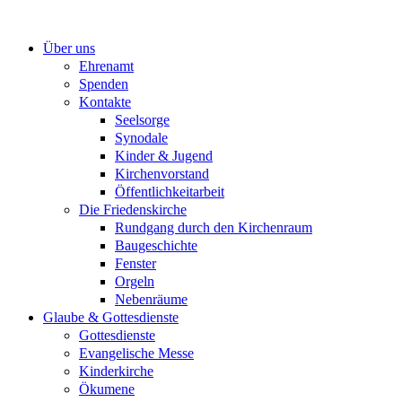
Zum
Inhalt
Über uns
springen
Ehrenamt
Spenden
Kontakte
Seelsorge
Synodale
Kinder & Jugend
Kirchenvorstand
Öffentlichkeitarbeit
Die Friedenskirche
Rundgang durch den Kirchenraum
Baugeschichte
Fenster
Orgeln
Nebenräume
Glaube & Gottesdienste
Gottesdienste
Evangelische Messe
Kinderkirche
Ökumene