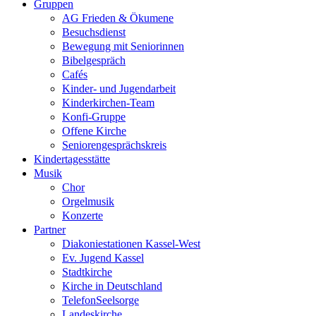
Gruppen
AG Frieden & Ökumene
Besuchsdienst
Bewegung mit Seniorinnen
Bibelgespräch
Cafés
Kinder- und Jugendarbeit
Kinderkirchen-Team
Konfi-Gruppe
Offene Kirche
Seniorengesprächskreis
Kindertagesstätte
Musik
Chor
Orgelmusik
Konzerte
Partner
Diakoniestationen Kassel-West
Ev. Jugend Kassel
Stadtkirche
Kirche in Deutschland
TelefonSeelsorge
Landeskirche