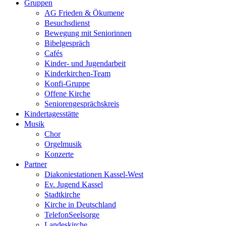
Gruppen
AG Frieden & Ökumene
Besuchsdienst
Bewegung mit Seniorinnen
Bibelgespräch
Cafés
Kinder- und Jugendarbeit
Kinderkirchen-Team
Konfi-Gruppe
Offene Kirche
Seniorengesprächskreis
Kindertagesstätte
Musik
Chor
Orgelmusik
Konzerte
Partner
Diakoniestationen Kassel-West
Ev. Jugend Kassel
Stadtkirche
Kirche in Deutschland
TelefonSeelsorge
Landeskirche