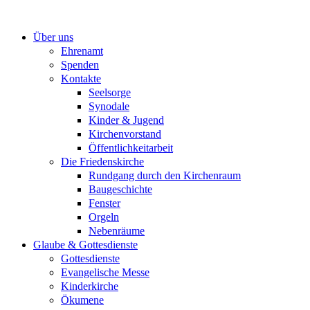
Zum
Inhalt
Über uns
springen
Ehrenamt
Spenden
Kontakte
Seelsorge
Synodale
Kinder & Jugend
Kirchenvorstand
Öffentlichkeitarbeit
Die Friedenskirche
Rundgang durch den Kirchenraum
Baugeschichte
Fenster
Orgeln
Nebenräume
Glaube & Gottesdienste
Gottesdienste
Evangelische Messe
Kinderkirche
Ökumene